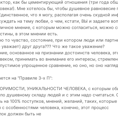
актор, как бы цементирующий отношения (три года общ
овека!). Мне хотелось бы, чтобы душевное равновесие 
Единственное, что я могу, располагая очень скудной и
уждать на тему любви, о чем, кстати, ВЫ и задаете воп
ичное мнение, с которым можно согласиться, можно сп
стины, в этом мнении есть.
ю то чувство, состояние, при котором люди или партн
 уважает) друг друга??? Что же такое уважение?
ние, основанное на признании достоинств человека, эт
веком, принимать во внимание его интересы, стремлени
пустимое упрощенное сравнение, но оно, но оно нагляд
ется на "Правиле 3-х П":
ОРИМОСТИ, УНИКАЛЬНОСТИ ЧЕЛОВЕКА, с которым об
 по душевному складу людей и с этим надо считаться. 
ь на 100% поступков, мнений, желаний, таких, которые 
 с особенностями человека, конечно, этот процесс
пок должен быть не