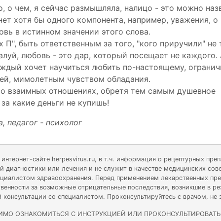
о, о чем, я сейчас размышляла, налицо - это можно наз
нет хотя бы одного компонента, например, уважения, о
овь в истинном значении этого слова.
 П", быть ответственным за того, "кого приручили" не 
алуй, любовь - это дар, который посещает не каждого.
каждый хочет научиться любить по-настоящему, ограни
ей, мимолетным чувством обладания.
во взаимных отношениях, обретя тем самым душевное
 за какие деньги не купишь!
, педагог - психолог
нтернет-сайте herpesvirus.ru, в т.ч. информация о рецептурных пре
й диагностики или лечения и не служит в качестве медицинских со
ециалистом здравоохранения. Перед применением лекарственных преп
тственности за возможные отрицательные последствия, возникшие в р
й консультации со специалистом. Проконсультируйтесь с врачом, не
ИМО ОЗНАКОМИТЬСЯ С ИНСТРУКЦИЕЙ ИЛИ ПРОКОНСУЛЬТИРОВАТЬ