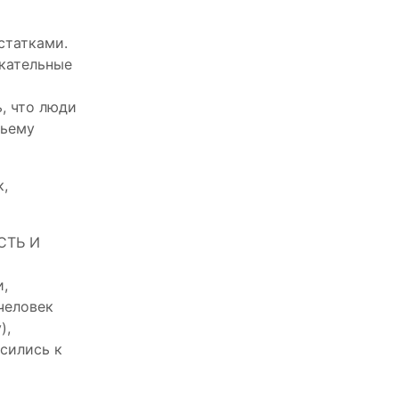
статками.
екательные
ь, что люди
тьему
,
СТЬ И
и,
человек
),
осились к