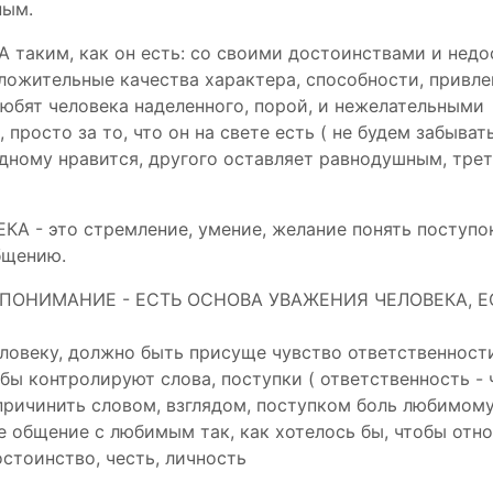
ным.
таким, как он есть: со своими достоинствами и недо
оложительные качества характера, способности, привл
 любят человека наделенного, порой, и нежелательными
просто за то, что он на свете есть ( не будем забыват
одному нравится, другого оставляет равнодушным, тре
 - это стремление, умение, желание понять поступок
бщению.
 ПОНИМАНИЕ - ЕСТЬ ОСНОВА УВАЖЕНИЯ ЧЕЛОВЕКА, Е
ловеку, должно быть присуще чувство ответственност
бы контролируют слова, поступки ( ответственность - 
 причинить словом, взглядом, поступком боль любимому
е общение с любимым так, как хотелось бы, чтобы отн
остоинство, честь, личность