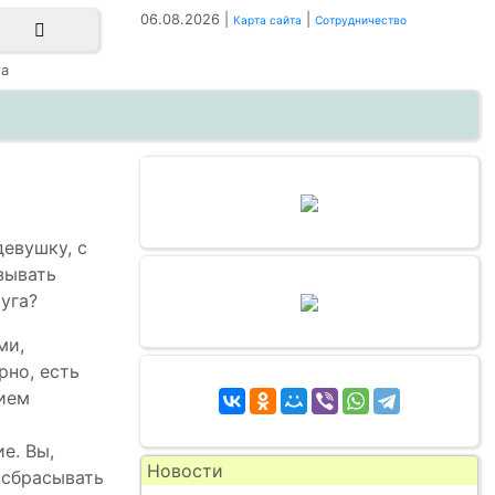
06.08.2026 |
|
Карта сайта
Сотрудничество
га
девушку, с
зывать
руга?
ми,
рно, есть
нием
е. Вы,
Новости
 сбрасывать