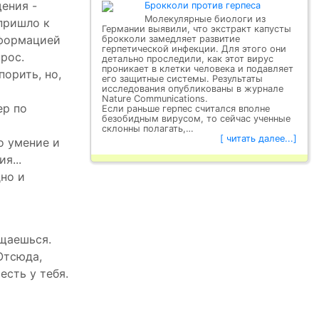
ения -
Брокколи против герпеса
Молекулярные биологи из
пришло к
Германии выявили, что экстракт капусты
нформацией
брокколи замедляет развитие
герпетической инфекции. Для этого они
рос.
детально проследили, как этот вирус
проникает в клетки человека и подавляет
орить, но,
его защитные системы. Результаты
исследования опубликованы в журнале
Nature Communications.
ер по
Если раньше герпес считался вполне
безобидным вирусом, то сейчас ученные
склонны полагать,…
[ читать далее...]
о умение и
я...
но и
щаешься.
Отсюда,
есть у тебя.