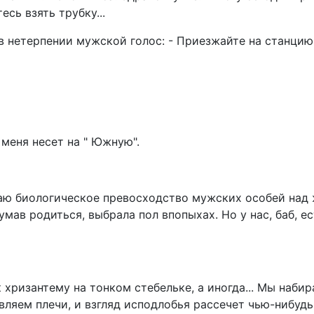
есь взять трубку...
 нетерпении мужской голос: - Приезжайте на станцию
меня несет на " Южную".
аю биологическое превосходство мужских особей над
умав родиться, выбрала пол впопыхах. Но у нас, баб, ес
 хризантему на тонком стебельке, а иногда... Мы набир
авляем плечи, и взгляд исподлобья рассечет чью-нибуд