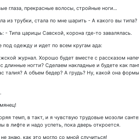
вые глаза, прекрасные волосы, стройные ноги...
зла из трубки, стала по мне шарить - А какого вы типа?
ь: - Типа царицы Савской, корона где-то завалялась.
 под одежду и идет по всем кругам ада:
мужской журнал. Хорошо будет вместе с рассказом напе
ас длинные ногти? Сделаем накладные и будете как пант
ас талия? А объем бедер? А грудь? Ну, какой она форм
.
умянец!
коряя темп, в такт, и я чувствую трудовые мозоли санте
мы в лифте и надо успеть, пока дверь откроется.
 не знаю, как это могло со мной случиться!