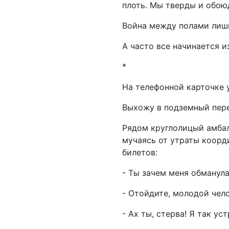
плоть. Мы тверды и обою
Война между полами лишь
А часто все начинается и
*
На телефонной карточке 
Выхожу в подземный пере
Рядом круглолицый амбал
мучаясь от утраты коор
билетов:
- Ты зачем меня обманула
- Отойдите, молодой чело
- Ах ты, стерва! Я так ус