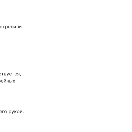
истрелили.
твуется,
рейных
его рукой.