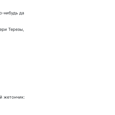
о-нибудь да
ери Терезы,
й жетончик: