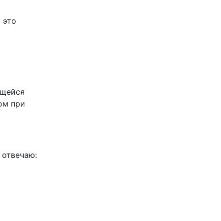
 это
ящейся
ом при
 отвечаю: