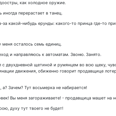
доостры, как холодное оружие.
 иногда перерастает в танец.
з-за какой-нибудь ерунды: какого-то принца где-то пр
у меня осталось семь единиц.
ход и направляюсь к автоматам. Звоню. Занято.
 с двухдневной щетиной и румянцем во всю щеку, чувс
динации движения, обиженно говорит продавщице лоте
, а? Зачем? Тут восьмерка не набирается!
век! Вы меня загораживаете! - продавщица машет на н
трою, духу тут твоего не будет!