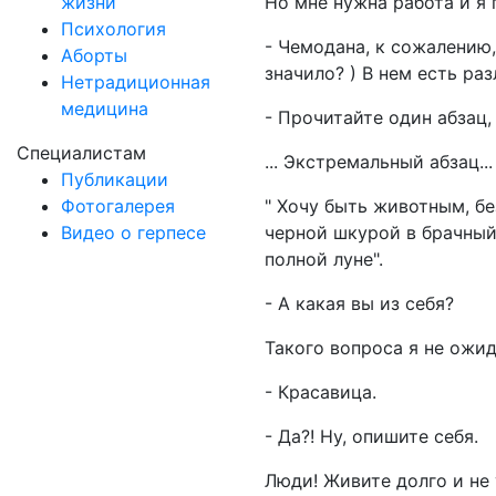
жизни
Но мне нужна работа и я 
Психология
- Чемодана, к сожалению,
Аборты
значило? ) В нем есть ра
Нетрадиционная
медицина
- Прочитайте один абзац,
Специалистам
... Экстремальный абзац...
Публикации
Фотогалерея
" Хочу быть животным, б
Видео о герпесе
черной шкурой в брачный
полной луне".
- А какая вы из себя?
Такого вопроса я не ожи
- Красавица.
- Да?! Ну, опишите себя.
Люди! Живите долго и не