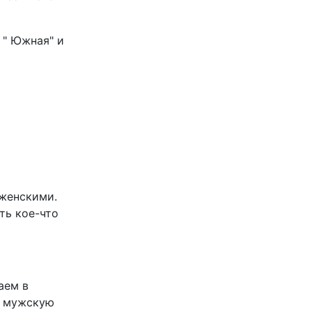
 " Южная" и
 женскими.
ть кое-что
аем в
ь мужскую