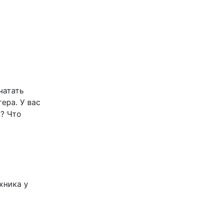
чатать
ера. У вас
ы? Что
хника у