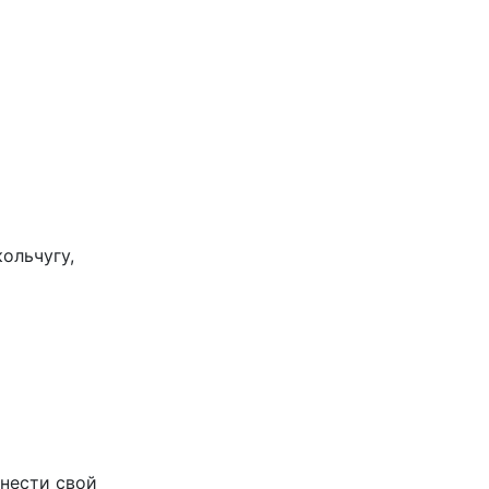
ольчугу,
инести свой