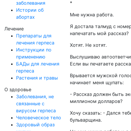
заболевания
*
Истории об
Мне нужна работа.
абортах
Я достала талмуд с номер
Лечение
напечатать мой рассказ?
Препараты для
лечения герпеса
Хотят. Не хотят.
Инструкции по
применению
Выслушиваю автоответчик
БАДы для лечения
Если вы печатаете рассказ
герпеса
Врывается мужской голос
Растения и травы
начинает меня щупать:
О здоровье
- Рассказ должен быть э
Заболевания, не
миллионом долларов?
связанные с
вирусом герпеса
Хочу сказать: - Дался те
Человеческое тело
бульварщина.
Здоровый образ