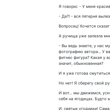
Я говорю: - У меня краси
- Да?! - вся пятерня выле
Вопросец! Хочется сказат
А ручища уже залезла мне
- Вы ведь знаете, у нас 
фотографию автора... У в
фитнес фигура? Какая у в
значит, обыкновенная?
И я уже готова смутиться
Но нет! Я сберегу свой р
И вот... мы движемся, ус
себя на ягодицах. Будто 
И, святые угодники! Сама