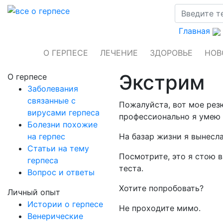
Главная
О ГЕРПЕСЕ
ЛЕЧЕНИЕ
ЗДОРОВЬЕ
НОВ
Экстрим
О герпесе
Заболевания
связанные с
Пожалуйста, вот мое резюм
вирусами герпеса
профессионально я умею 
Болезни похожие
на герпес
На базар жизни я вынесл
Статьи на тему
Посмотрите, это я стою в 
герпеса
теста.
Вопрос и ответы
Хотите попробовать?
Личный опыт
Истории о герпесе
Не проходите мимо.
Венерические