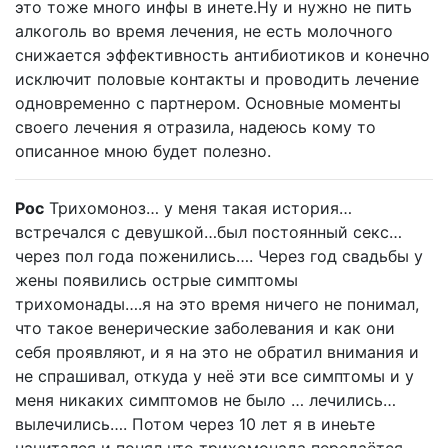
это тоже много инфы в инете.Ну и нужно не пить
алкоголь во время лечения, не есть молочного
снижается эффективность антибиотиков и конечно
исключит половые контакты и проводить лечение
одновременно с партнером. Основные моменты
своего лечения я отразила, надеюсь кому то
описанное мною будет полезно.
Рос
Трихомоноз… у меня такая история…
встречался с девушкой…был постоянный секс…
через пол года поженились…. Через год свадьбы у
жены появились острые симптомы
трихомонады….я на это время ничего не понимал,
что такое венерические заболевания и как они
себя проявляют, и я на это не обратил внимания и
не спрашивал, откуда у неё эти все симптомы и у
меня никаких симптомов не было … лечились…
вылечились…. Потом через 10 лет я в инеьте
начитался и понял что трихомонада передаётся