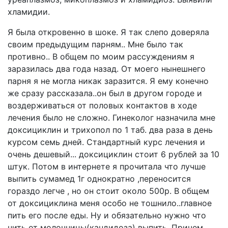
хламидии.
Я была откровенно в шоке. Я так слепо доверяла
своим предыдущим парням.. Мне было так
противно.. В общем по моим рассуждениям я
заразилась два года назад. От моего нынешнего
парня я не могла никак заразится. Я ему конечно
же сразу рассказала..он был в другом городе и
воздерживаться от половых контактов в ходе
лечения было не сложно. Гинеколог назначила мне
доксициклин и трихопол по 1 таб. два раза в день
курсом семь дней. Стандартный курс лечения и
очень дешевый... доксициклин стоит 6 рублей за 10
штук. Потом в интернете я прочитала что лучше
выпить сумамед 1г однократно ,переносится
гораздо легче , но он стоит около 500р. В общем
от доксициклина меня особо не тошнило..главное
пить его после еды. Ну и обязательно нужно что
нить от молочницы(кандидоза) выпить. Причем