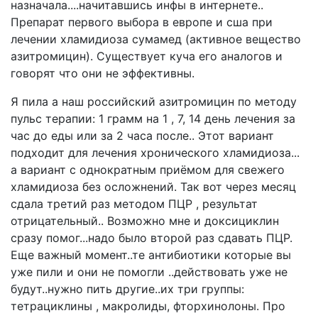
назначала....начитавшись инфы в интернете..
Препарат первого выбора в европе и сша при
лечении хламидиоза сумамед (активное вещество
азитромицин). Существует куча его аналогов и
говорят что они не эффективны.
Я пила а наш российский азитромицин по методу
пульс терапии: 1 грамм на 1 , 7, 14 день лечения за
час до еды или за 2 часа после.. Этот вариант
подходит для лечения хронического хламидиоза...
а вариант с однократным приёмом для свежего
хламидиоза без осложнений. Так вот через месяц
сдала третий раз методом ПЦР , результат
отрицательный.. Возможно мне и доксициклин
сразу помог...надо было второй раз сдавать ПЦР.
Еще важный момент..те антибиотики которые вы
уже пили и они не помогли ..действовать уже не
будут..нужно пить другие..их три группы:
тетрациклины , макролиды, фторхинолоны. Про