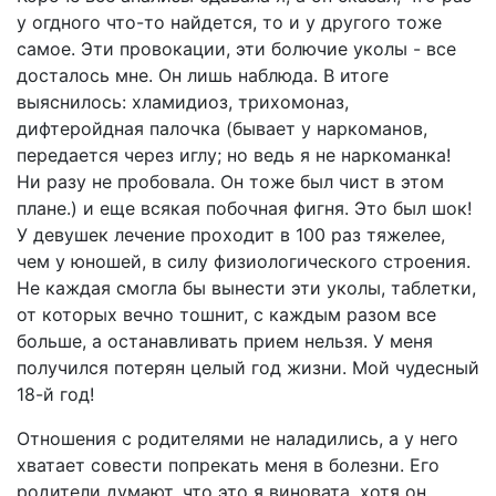
у огдного что-то найдется, то и у другого тоже
самое. Эти провокации, эти болючие уколы - все
досталось мне. Он лишь наблюда. В итоге
выяснилось: хламидиоз, трихомоназ,
дифтеройдная палочка (бывает у наркоманов,
передается через иглу; но ведь я не наркоманка!
Ни разу не пробовала. Он тоже был чист в этом
плане.) и еще всякая побочная фигня. Это был шок!
У девушек лечение проходит в 100 раз тяжелее,
чем у юношей, в силу физиологического строения.
Не каждая смогла бы вынести эти уколы, таблетки,
от которых вечно тошнит, с каждым разом все
больше, а останавливать прием нельзя. У меня
получился потерян целый год жизни. Мой чудесный
18-й год!
Отношения с родителями не наладились, а у него
хватает совести попрекать меня в болезни. Его
родители думают, что это я виновата, хотя он