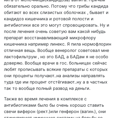
обязательно орально. Потому что грибы кандида
обитают во всех слизистых оболочках , бывает и
кандидоз кишечника и ротовой полости и
антибиотики все это могут спровоцировать. Ну и
после лечения очень советую вам какой нибудь
препарат восстанавливающий микрофлору
кишечника например линекс. Я пила нормофлорин
отличная вещь. Вообще венеролог советовал мне
лактофильтрум , но это БАД, а БАДам я не особо
доверяю. Вообще врачи в гос. больницах сейчас
любят прописывать всякие препараты с которых
они проценты получают..на анализы направлять
туда где им процент отстёгивают..ну а в частных
так то вообще полный развод на деньги.
Также во время лечения в комплексе с
антибиотиками было бы очень хорошо ставить
свечи виферон (рект.)или генферон (вагин.), они
стимулируют иммунную систему на борьбу со