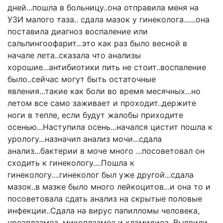
дней...пошла в больницу..она отправила меня на
УЗИ малого таза.. сдала мазок у гинеколога......она
поставила диагноз воспаление или
сальпингоофарит...это как раз было весной в
начале лета..сказала что анализы
хорошие...антибиотики пить не стоит..воспаление
было..сейчас могут быть остаточные
явления...такие как боли во время месячных...но
летом все само заживает и проходит..держите
ноги в тепле, если будут жалобы приходите
осенью...Наступила осень...начался цистит пошла к
урологу...назначил анализ мочи...сдала
анализ...бактерии в моче много ...посоветовал он
сходить к гинекологу....Пошла к
гинекологу....гинеколог был уже другой...сдала
мазок..в мазке было много лейкоцитов...и она то и
посоветовала сдать анализ на скрытые половые
инфекции..Сдала на вирус папилломы человека,
уреаплазмоз, микоплазмоз и хламидиоз. Выявили