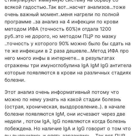
всякой гадостью..Так вот...насчет анализов...тоже
очень важный момент..меня нагрели по полной
программе ..за анализ на 4 инфекции по крови
методом ИФА (точность 60%)я отдала 1200
руб..это не дорого, но методом ПЦР по мазку
..точность у которого 90% можно было бы сдать на
те же инфекции в 2 раза дешевле...Метод ИФА про
него много инфы в интернете... в результатах
отражены три имуноглобулина IgA IgM IgG антитела
которые появляются в крови на различных стадиях
болезни.
Этот анализ очень информативный потому что
можно по нему узнать на какой стадии болезнь
(острая, хроническая, выздоровление..). в начале
болезни появляются IgM, они исчезают через две
недели , потом IgA, IgG появляются когда болезнь
побеждена. Но наличие IgA и IgG говорит о том что
вы вылечились и опять заразились... Так вот ПЦР