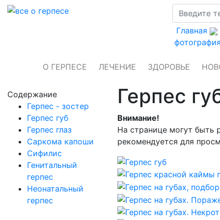
Главная
фотографи
О ГЕРПЕСЕ
ЛЕЧЕНИЕ
ЗДОРОВЬЕ
НОВ
Герпес гу
Содержание
Герпес - зостер
Герпес губ
Внимание!
Герпес глаз
На странице могут быть 
Саркома капоши
рекомендуется для просм
Сифилис
Генитальный
герпес
Неонатальный
герпес