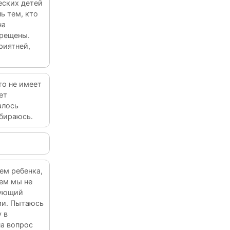
еских детей
ь тем, кто
на
прещены.
риятней,
то не имеет
ет
алось
обираюсь.
ем ребенка,
вем мы не
ерующий
ми. Пытаюсь
 в
на вопрос