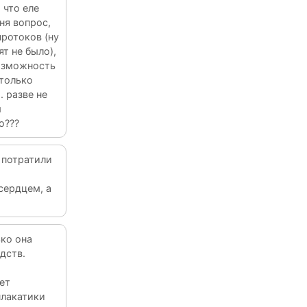
 что еле
ня вопрос,
ротоков (ну
т не было),
возможность
 только
 разве не
м
о???
! потратили
сердцем, а
ько она
дств.
ет
плакатики