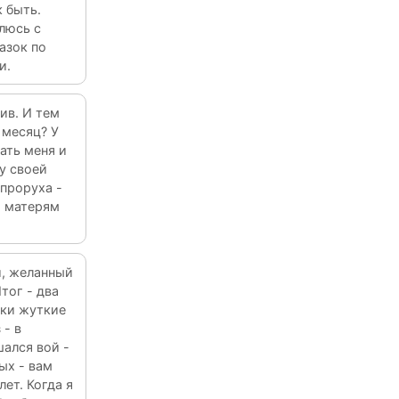
к быть.
люсь с
азок по
и.
ив. И тем
 месяц? У
ать меня и
у своей
 проруха -
, матерям
й, желанный
тог - два
ски жуткие
 - в
шался вой -
ых - вам
лет. Когда я