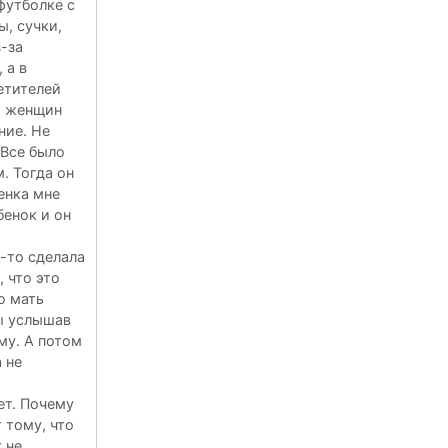
футболке с
ы, сучки,
-за
 а в
етителей
ры женщин
ние. Не
 Все было
. Тогда он
енка мне
бенок и он
-то сделала
 что это
о мать
ы услышав
му. А потом
 не
ет. Почему
 тому, что
 не