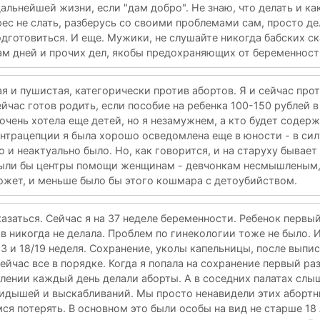
дальнейшей жизни, если "дам добро". Не знаю, что делать и ка
рес не слать, разберусь со своими проблемами сам, просто де
одготовиться. И еще. Мужики, не слушайте никогда бабских ск
ам дней и прочих дел, якобы предохраняющих от беременност
ая и пушистая, категорически против абортов. Я и сейчас прот
ейчас готов родить, если пособие на ребенка 100-150 рублей в
 очень хотела еще детей, но я незамужнем, а кто будет содерж
онтрацепции я была хорошо осведомлена еще в юности - в сил
о и неактуально было. Но, как говорится, и на старуху бывает
 были бы центры помощи женщинам - девчонкам несмышленым
ожет, и меньше было бы этого кошмара с детоубийством.
азаться. Сейчас я на 37 неделе беременности. Ребенок первы
в никогда не делала. Проблем по гинекологии тоже не было. И
3 и 18/19 неделя. Сохранение, уколы капельницы, после выпи
ейчас все в порядке. Когда я попала на сохранение первый раз
лении каждый день делали аборты. А в соседних палатах слы
кидышей и выскабливаний. Мы просто ненавидели этих абортн
мся потерять. В основном это были особы на вид не старше 18 