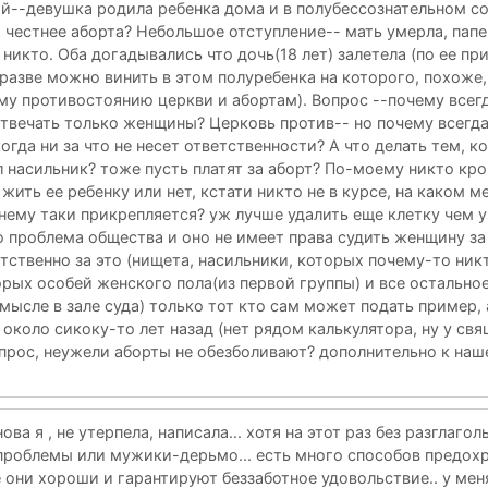
ай--девушка родила ребенка дома и в полубессознательном с
о честнее аборта? Небольшое отступление-- мать умерла, папе
 никто. Оба догадывались что дочь(18 лет) залетела (по ее п
 разве можно винить в этом полуребенка на которого, похоже,
му противостоянию церкви и абортам). Вопрос --почему всег
твечать только женщины? Церковь против-- но почему всегда
гда ни за что не несет ответственности? А что делать тем, к
 насильник? тоже пусть платят за аборт? По-моему никто кр
ить ее ребенку или нет, кстати никто не в курсе, на каком м
нему таки прикрепляется? уж лучше удалить еще клетку чем 
о проблема общества и оно не имеет права судить женщину за
етственно за это (нищета, насильники, которых почему-то ник
орых особей женского пола(из первой группы) и все остальное
смысле в зале суда) только тот кто сам может подать пример, 
 около сикоку-то лет назад (нет рядом калькулятора, ну у св
прос, неужели аборты не обезболивают? дополнительно к наш
ова я , не утерпела, написала... хотя на этот раз без разглаго
 проблемы или мужики-дерьмо... есть много способов предохр
е они хороши и гарантируют беззаботное удовольствие.. у мен