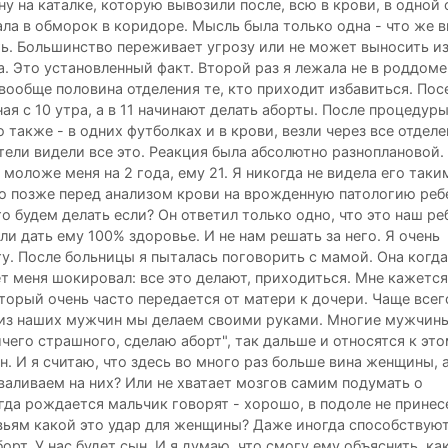
у на каталке, которую вывозили после, всю в крови, в одной 
ла в обморок в коридоре. Мысль была только одна - что же в
ить. Большинство переживает угрозу или не может выносить из
. Это установленный факт. Второй раз я лежала не в роддоме,
вообще половина отделения те, кто приходит избавиться. Пос
ая с 10 утра, а в 11 начинают делать аборты. После процеду
 также - в одних футболках и в крови, везли через все отделе
ли видели все это. Реакция была абсолютно разноплановой.
моложе меня на 2 года, ему 21. Я никогда не видела его таким
го позже перед анализом крови на врожденную патологию реб
о будем делать если? Он ответил только одно, что это наш ре
ли дать ему 100% здоровье. И не нам решать за него. Я очень
у. После больницы я пыталась поговорить с мамой. Она когда
ет меня шокировал: все это делают, приходиться. Мне кажется,
торый очень часто передается от матери к дочери. Чаще всег
й из наших мужчин мы делаем своими руками. Многие мужчин
чего страшного, сделаю аборт", так дальше и относятся к это
н. И я считаю, что здесь во много раз больше вина женщины, а
аливаем на них? Или не хватает мозгов самим подумать о
да рождается мальчик говорят - хорошо, в подоле не принес
ьям какой это удар для женщины? Даже иногда способствуют
орт. У нас будет сын. И я думаю, что смогу ему объяснить, как