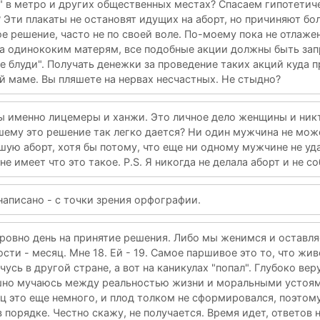
" в метро и других общественных местах? Спасаем гипотетич
Эти плакаты не остановят идущих на аборт, но причиняют бол
е решение, часто не по своей воле. По-моему пока не отлаже
а одинококим матерям, все подобные акции должны быть за
е блуди". Получать денежки за проведение таких акций куда п
 маме. Вы пляшете на нервах несчастных. Не стыдно?
вы именно лицемеры и ханжи. Это личное дело женщины и ник
ашему это решение так легко дается? Ни один мужчина не мож
ую аборт, хотя бы потому, что еще ни одному мужчине не уд
не имеет что это такое. P.S. Я никогда не делала аборт и не с
написано - с точки зрения орфографии.
 ровно день на принятие решения. Либо мы женимся и оставля
сти - месяц. Мне 18. Ей - 19. Самое паршивое это то, что жи
учусь в другой стране, а вот на каникулах "попал". Глубоко в
шно мучаюсь между реальностью жизни и моральными устоя
яц это еще немного, и плод толком не сформировался, поэтому
 порядке. Честно скажу, не получается. Время идет, ответов 