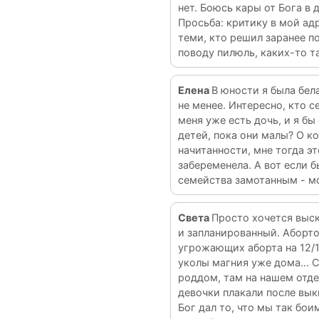
нет. Боюсь кары от Бога в 
Просьба: критику в мой ад
теми, кто решил заранее п
поводу пилюль, каких-то т
Елена
В юности я была бел
не менее. Интересно, кто с
меня уже есть дочь, и я бы
детей, пока они малы? О к
начитанности, мне тогда эт
забеременела. А вот если
семейства замотанным - м
Света
Просто хочется выск
и запланированный. Аборто
угрожающих аборта на 12/1
уколы магния уже дома... С
роддом, там на нашем отде
девочки плакали после вы
Бог дал то, что мы так бои