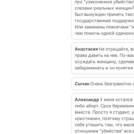
про "узаконенное убийство
слезами реальных женщин? 
был вынужден принять тако
государственная поддержк
Или заменены плакатами "н
чем помочь одной одинокой
Анастасия
Не отрицайте, 
права давить на нее. По-в
осуждать женщину, сделавш
забеременеть и он понятия 
Сычан
Очень безграмотно 
Александр
У меня остался
либо аборт. Срок беременно
вместе. Просто я студент, 
христианин, поэтому стра
себя утешить тем, что мес
отношении "убийства" все в