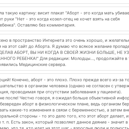
а такую картину: висит плакат "Аборт - это когда мать убива
т руки "Нет - это когда козел-отец не хочет взять на себя
ребенка". Оставляю без комментария.
сено в пространство Интернета это очень хорошо, и желатель
на этот сайт до Аборта. Я думаю что всякое желание пропаде
 "СДЕЛАВ АБОРТ, ВЫ НИ КОГДА В СВОЕЙ ЖИЗНИ БОЛЬШЕ, НЕ У
НОГО РЕБЕНКА!" Для редакции: Молодцы..., продолжайте в
появились Медицинские сервера.
ций! Конечно, аборт - это плохо. Плохо прежде всего из-за то
ательство в организм человека (однако не согласен с утвер
ация, проводимая при отсутствии заболевания у пациента).
 не после! Честно говоря, я ожидал больше объективной инфо
 безвреден аборт в физиологическом плане, ведь организм бе
ть какие-то изменения в связи с беременностью, а затем вн
ральной стороны - то это дело того, кто этот аборт делает, и
т. п. Есть закон, который позволяет данное деяние - значит 
маю, что те, кто идет на этот шаг - взрослые люди и полност