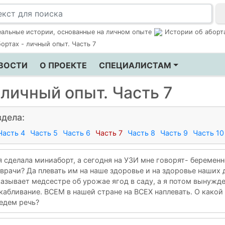
еальные истории, основанные на личном опыте
Истории об аборт
ортах - личный опыт. Часть 7
ВОСТИ
О ПРОЕКТЕ
СПЕЦИАЛИСТАМ
 личный опыт. Часть 7
дела:
Часть 4
Часть 5
Часть 6
Часть 7
Часть 8
Часть 9
Часть 10
я сделала миниаборт, а сегодня на УЗИ мне говорят- беременн
 врачи? Да плевать им на наше здоровье и на здоровье наших 
азывает медсестре об урожае ягод в саду, а я потом вынужде
кабливание. ВСЕМ в нашей стране на ВСЕХ наплевать. О какой
едем речь?