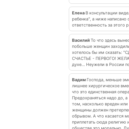
Елена
В консультации видел
ребенка", а ниже написано о
ответственность за этого 
Василий
То что здесь выне
побольше женщин заходили 
хотелось бы им сказать:
СЧАСТЬЕ - ПЕРВОГО! ЖЕЛАН
духе... Неужели в России 
Вадим
Господа, меньше эмо
лишнее хирургическое вмеш
что это единственная опер
Предохраняться надо до, а
том, насколько вреден или
женщины должен претерпева
обрывом. А что касается мо
приплетать сюда религию и 
обществе это морально. Ду