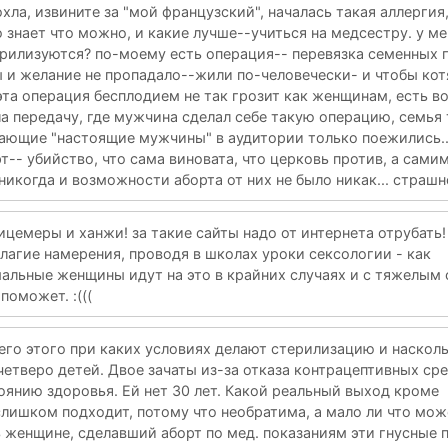
охла, извините за "мой французский", началась такая аллергия,
 знает что можно, и какие лучше--учиться на медсестру. у ме
рилизуются? по-моему есть операция-- перевязка семенных п
ы и желание не пропадало--жили по-человечески- и чтобы котя
эта операция бесплодием не так грозит как женщинам, есть 
а передачу, где мужчина сделал себе такую операцию, семья
жающие "настоящие мужчины" в аудитории только поежились...
т-- убийство, что сама виновата, что церковь против, а сами
никогда и возможности аборта от них не было никак... страшн
 лицемеры и ханжи! за такие сайты надо от интернета отрубать
лагие намерения, проводя в школах уроки сексологии - как
мальные женщины идут на это в крайних случаях и с тяжелым 
поможет. :(((
сего этого при каких условиях делают стерилизацию и наскол
четверо детей. Двое зачаты из-за отказа контрацептивных сре
тоянию здоровья. Ей нет 30 лет. Какой реальный выход кроме
слишком подходит, потому что необратима, а мало ли что мож
ь женщине, сделавший аборт по мед. показаниям эти гнусные 