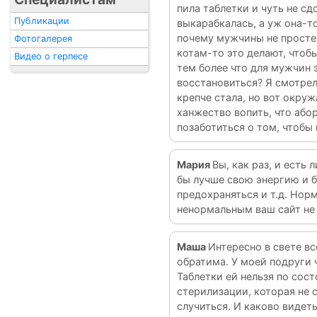
пила таблетки и чуть не сд
Публикации
выкарабкалась, а уж она-то
почему мужчины не просте
Фотогалерея
котам-то это делают, чтоб
Видео о герпесе
тем более что для мужчин 
восстановиться? Я смотрел
крепче стала, но вот окру
ханжество вопить, что абор
позаботиться о том, чтобы 
Мария
Вы, как раз, и есть
бы лучше свою энергию и б
предохраняться и т.д. Нор
ненормальным ваш сайт не 
Маша
Интересно в свете в
обратима. У моей подруги 
Таблетки ей нельзя по сос
стерилизации, которая не 
случиться. И каково видет