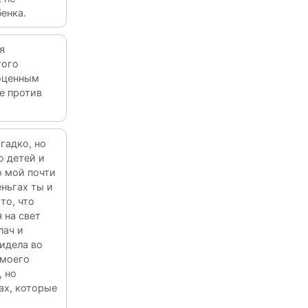
енка.
я
того
ноценным
е против
гадко, но
ю детей и
о мой почти
еньгах ты и
то, что
 на свет
лач и
видела во
 моего
, но
ах, которые