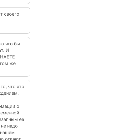
ет своего
но что бы
т. И
ЗНАЕТЕ
 том же
го, что это
ждением,
рмации о
ременной
езапным ее
 не надо
в нашем
ью отдают