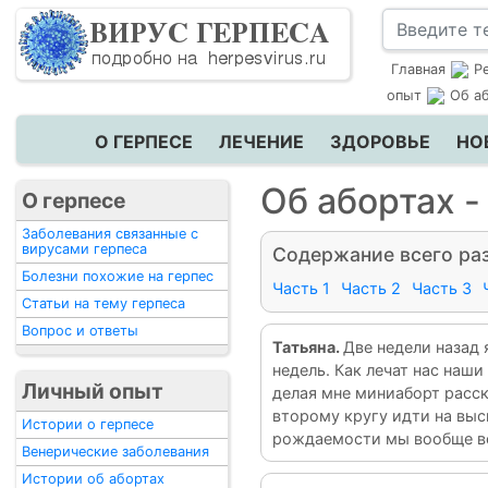
Главная
Р
опыт
Об аб
О ГЕРПЕСЕ
ЛЕЧЕНИЕ
ЗДОРОВЬЕ
НО
Об абортах -
О герпесе
Заболевания связанные с
вирусами герпеса
Содержание всего раз
Болезни похожие на герпес
Часть 1
Часть 2
Часть 3
Статьи на тему герпеса
Вопрос и ответы
Татьяна.
Две недели назад 
недель. Как лечат нас наши
Личный опыт
делая мне миниаборт расск
второму кругу идти на выс
Истории о герпесе
рождаемости мы вообще в
Венерические заболевания
Истории об абортах