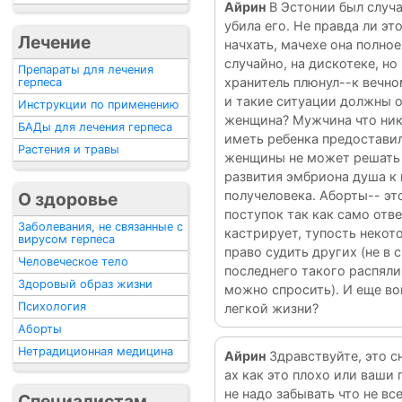
Айрин
В Эстонии был случ
убила его. Не правда ли эт
Лечение
начхать, мачехе она полное
случайно, на дискотеке, но
Препараты для лечения
хранитель плюнул--к вечно
герпеса
и такие ситуации должны о
Инструкции по применению
женщина? Мужчина что нико
БАДы для лечения герпеса
иметь ребенка предоставил
Растения и травы
женщины не может решать ж
развития эмбриона душа к 
получеловека. Аборты-- эт
О здоровье
поступок так как само отв
Заболевания, не связанные с
кастрирует, тупость некот
вирусом герпеса
право судить других (не в 
Человеческое тело
последнего такого распяли
Здоровый образ жизни
можно спросить). И еще во
Психология
легкой жизни?
Аборты
Нетрадиционная медицина
Айрин
Здравствуйте, это сн
ах как это плохо или ваши
не надо забывать что не вс
Специалистам