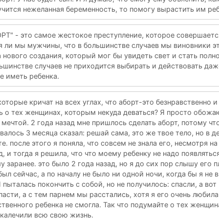
лучится нежеланная беременность, то помогу вырастить им реб
РТ" - это самое жестокое преступление, которое совершаетс
 ли мы мужчины, что в большинстве случаев мы виновники э
 нового создания, который мог бы увидеть свет и стать пол
льшинстве случаев не приходится выбирать и действовать даж
е иметь ребенка.
которые кричат на всех углах, что аборт-это безнравственно и 
ь о тех женщинах, которым некуда деваться? Я просто обожа
 мечтой. 2 года назад мне пришлось сделать аборт, потому чт
валось 3 месяца сказал: решай сама, это же твое тело, но в д
. после этого я поняла, что совсем не знала его, несмотря на 
, и тогда я решила, что что моему ребенку не надо появляться
 заранее. это было 2 года назад, но я до сих пор слышу его п
ыл сейчас, а по началу не было ни одной ночи, когда бы я не 
Я пыталась покончить с собой, но не получилось: спасли, а вот
асти, а с тем парнем мы расстались, хотя я его очень любила
ственного ребенка не смогла. Так что подумайте о тех женщин
окалечили всю свою жизнь.