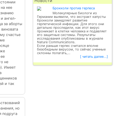
Новости
остоянии
 на нее
Брокколи против герпеса
ризнанию
Молекулярные биологи из
Германии выявили, что экстракт капусты
 и ангел-
брокколи замедляет развитие
да за аборты
герпетической инфекции. Для этого они
детально проследили, как этот вирус
 виновата
проникает в клетки человека и подавляет
ому счастье
его защитные системы. Результаты
исследования опубликованы в журнале
оме
Nature Communications.
есяце
Если раньше герпес считался вполне
безобидным вирусом, то сейчас ученные
уже
склонны полагать,…
 ее
[ читать далее...]
то не
). Имеет
а
ященников
ей и так
льствований
анения, но
я подруга