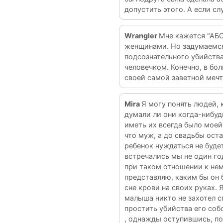
допустить этого. А если с
Wrangler
Мне кажется "АБО
женщинами. Но задумаемся
подсознательного убийства
человечком. Конечно, в бо
своей самой заветной мечт
Mira
Я могу понять людей, 
думали ли они когда-нибуд
иметь их всегда было моей
что муж, а до свадьбы оста
ребенок нуждаться не будете
встречались мы не один год
при таком отношении к нему
представляю, каким бы он б
сне крови на своих руках. 
малыша никто не захотел сп
простить убийства его соб
, однажды оступившись, п