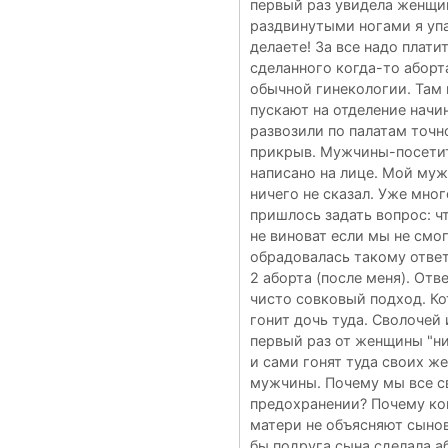
первый раз увидела женщин
раздвинутыми ногами я упа
делаете! За все надо плат
сделанного когда-то аборта
обычной гинекологии. Там 
пускают на отделение начин
развозили по палатам точно
прикрыв. Мужчины-посетите
написано на лице. Мой муж 
ничего не сказал. Уже мно
пришлось задать вопрос: чт
не виноват если мы не смог
обрадовалась такому ответ
2 аборта (после меня). Отв
чисто совковый подход. Ко
гонит дочь туда. Сволоче
первый раз от женщины "ни
и сами гонят туда своих же
мужчины. Почему мы все св
предохранении? Почему ког
матери не объясняют сынов
бы подруга сына сделала аб