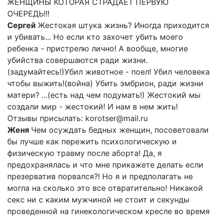
ЖЕНЩИНЫ КОТОРАЯ СТРАДАЕТ ПЕРВУЮ
ОЧЕРЕДЬ!!!
Сергей
Жестокая штука жизнь? Иногда приходится
и убивать... Но если кто захочет убить моего
ребенка - пристрелю лично! А вообще, многие
убийства совершаются ради жизни.
(задумайтесь!)Убил животное - поел! Убил человека
чтобы выжить!(война) Убить эмбрион, ради жизни
матери? ...(есть над чем подумать!) Жестокий мы
создали мир - жестокий! И нам в нем жить!
Отзывы присылать: korotser@mail.ru
Женя
Чем осуждать бедных женщин, посоветовали
бы лучше как пережить психологическую и
физическую травму после аборта! Да, я
предохранялась и что мне прикажете делать если
презерватив порвался?! Но я и предполагать не
могла на сколько это все отвратительно! Никакой
секс ни с каким мужчиной не стоит и секунды
проведенной на гинекологическом кресле во время