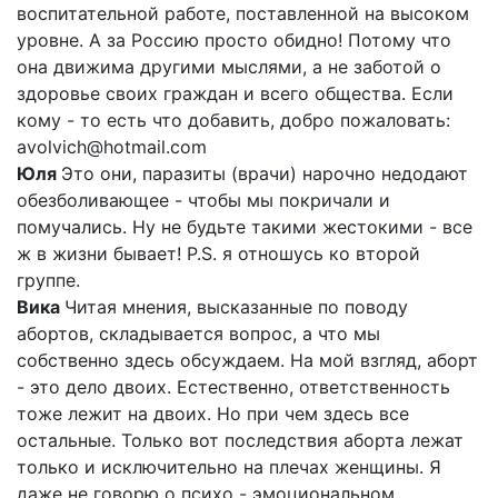
воспитательной работе, поставленной на высоком
уровне. А за Россию просто обидно! Потому что
она движима другими мыслями, а не заботой о
здоровье своих граждан и всего общества. Если
кому - то есть что добавить, добро пожаловать:
avolvich@hotmail.com
Юля
Это они, паразиты (врачи) нарочно недодают
обезболивающее - чтобы мы покричали и
помучались. Ну не будьте такими жестокими - все
ж в жизни бывает! P.S. я отношусь ко второй
группе.
Вика
Читая мнения, высказанные по поводу
абортов, складывается вопрос, а что мы
собственно здесь обсуждаем. На мой взгляд, аборт
- это дело двоих. Естественно, ответственность
тоже лежит на двоих. Но при чем здесь все
остальные. Только вот последствия аборта лежат
только и исключительно на плечах женщины. Я
даже не говорю о психо - эмоциональном