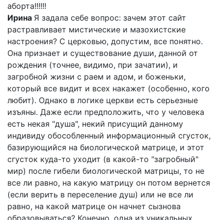
аборта!!!!!!
Ирина
Я задала себе вопрос: зачем этот сайт
растравливает мистические и мазохистские
настроения? С церковью, допустим, все понятно.
Она признает и существование души, данной от
рождения (точнее, видимо, при зачатии), и
загробной жизни с раем и адом, и боженьки,
который все видит и всех накажет (особенно, кого
любит). Однако в логике церкви есть серьезные
изъяны. Даже если предположить, что у человека
есть некая "душа", некий присущий данному
индивиду обособленный информационный сгусток,
базирующийся на биологической матрице, и этот
сгусток куда-то уходит (в какой-то "загробный"
мир) после гибели биологической матрицы, то не
все ли равно, на какую матрицу он потом вернется
(если верить в переселение душ) или не все ли
равно, на какой матрице он начнет сызнова
образовываться? Конечно, одна из уникальных