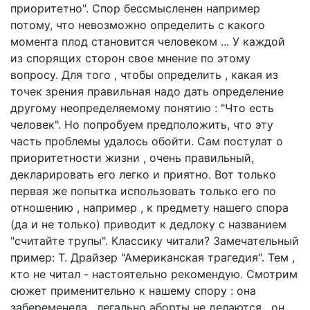
приоритетно". Спор бессмысленен например
потому, что невозможно определить с какого
момента плод становится человеком ... У каждой
из спорящих сторон свое мнение по этому
вопросу. Для того , чтобы определить , какая из
точек зрения правильная надо дать определение
другому неопределяемому понятию : "Что есть
человек". Но попробуем предположить, что эту
часть проблемы удалось обойти. Сам постулат о
приоритетности жизни , очень правильный,
декларировать его легко и приятно. Вот только
первая же попытка использовать только его по
отношению , например , к предмету нашего спора
(да и не только) приводит к дедлоку с названием
"считайте трупы". Классику читали? Замечательный
пример: Т. Драйзер "Американская трагедия". Тем ,
кто не читал - настоятельно рекомендую. Смотрим
сюжет применительно к нашему спору : она
забеременела , легально аборты не делаются , он