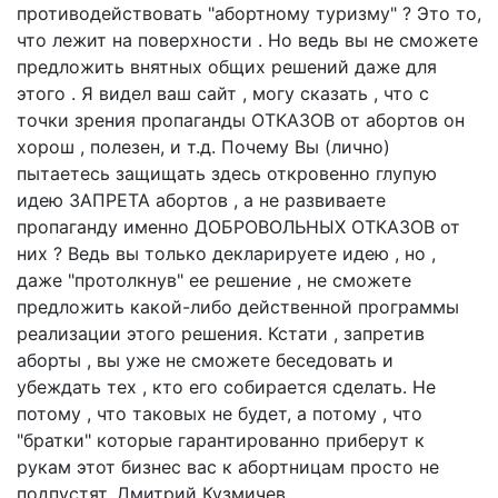
противодействовать "абортному туризму" ? Это то,
что лежит на поверхности . Но ведь вы не сможете
предложить внятных общих решений даже для
этого . Я видел ваш сайт , могу сказать , что с
точки зрения пропаганды ОТКАЗОВ от абортов он
хорош , полезен, и т.д. Почему Вы (лично)
пытаетесь защищать здесь откровенно глупую
идею ЗАПРЕТА абортов , а не развиваете
пропаганду именно ДОБРОВОЛЬНЫХ ОТКАЗОВ от
них ? Ведь вы только декларируете идею , но ,
даже "протолкнув" ее решение , не сможете
предложить какой-либо действенной программы
реализации этого решения. Кстати , запретив
аборты , вы уже не сможете беседовать и
убеждать тех , кто его собирается сделать. Не
потому , что таковых не будет, а потому , что
"братки" которые гарантированно приберут к
рукам этот бизнес вас к абортницам просто не
подпустят. Дмитрий Кузмичев