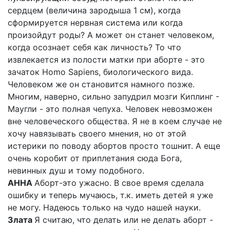
сердцем (величина зародыша 1 см), когда
сформируется нервная система или когда
произойдут роды? А может он станет человеком,
когда осознает себя как личность? То что
извлекается из полости матки при аборте - это
зачаток Homo Sapiens, биологического вида.
Человеком же он становится намного позже.
Многим, наверно, сильно запудрил мозги Киплинг -
Маугли - это полная чепуха. Человек невозможен
вне человеческого общества. Я не в коем случае не
хочу навязывать своего мнения, но от этой
истерики по поводу абортов просто тошнит. А еще
очень коробит от приплетания сюда Бога,
невинных душ и тому подобного.
АННА
Аборт-это ужасно. В свое время сделала
ошибку и теперь мучаюсь, т.к. иметь детей я уже
не могу. Надеюсь только на чудо нашей науки.
Злата
Я считаю, что делать или не делать аборт -