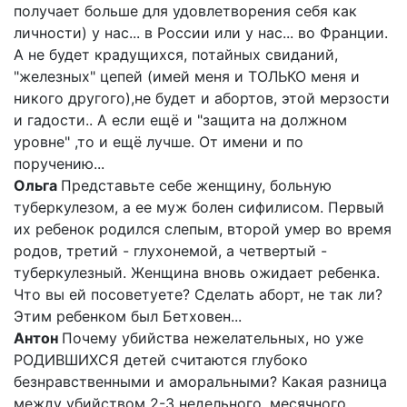
получает больше для удовлетворения себя как
личности) у нас... в России или у нас... во Франции.
А не будет крадущихся, потайных свиданий,
"железных" цепей (имей меня и ТОЛЬКО меня и
никого другого),не будет и абортов, этой мерзости
и гадости.. А если ещё и "защита на должном
уровне" ,то и ещё лучше. От имени и по
поручению...
Ольга
Представьте себе женщину, больную
туберкулезом, а ее муж болен сифилисом. Первый
их ребенок родился слепым, второй умер во время
родов, третий - глухонемой, а четвертый -
туберкулезный. Женщина вновь ожидает ребенка.
Что вы ей посоветуете? Сделать аборт, не так ли?
Этим ребенком был Бетховен...
Антон
Почему убийства нежелательных, но уже
РОДИВШИХСЯ детей считаются глубоко
безнравственными и аморальными? Какая разница
между убийством 2-3 недельного, месячного