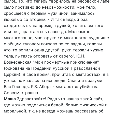
было!.. То, что теперь творилось на бесовской лапе
было противно до невозможности: мое тело,
сросшееся с первым мужчиной, занималось
любовью со вторым. - И так каждый раз:
сходитесь вы на время, а душой, хотите вы того
или нет, срастаетесь навсегда. Маленькое
многоголовое, многорукое и многоногое чудовище
с общим туловом ползало по ее ладони, головы
что-то вопили одна другой, руки терзали чужие
тела, пытаясь оторвать от своего". Ю.Н.
Вознесенская "Мои посмертные приключения"
(основана на Предании Русской Православной
Церкви). В свое время, прочитав о мытарствах, я в
ужасе помчалась на исповедь. Спаси и вразуми
Вас Господь. P.S. Аборт - мытарство убийства.
Совсем страшно.
Маша
Здравствуйте! Рада что нашла такой сайт,
где можно поделиться бедой, болью физической и
моральной, т.к. не всегда можешь рассказать об