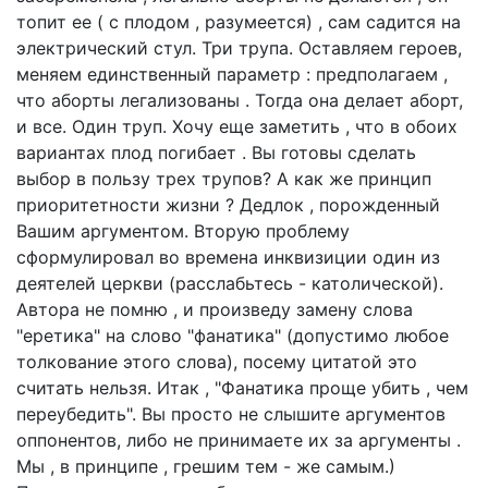
топит ее ( с плодом , разумеется) , сам садится на
электрический стул. Три трупа. Оставляем героев,
меняем единственный параметр : предполагаем ,
что аборты легализованы . Тогда она делает аборт,
и все. Один труп. Хочу еще заметить , что в обоих
вариантах плод погибает . Вы готовы сделать
выбор в пользу трех трупов? А как же принцип
приоритетности жизни ? Дедлок , порожденный
Вашим аргументом. Вторую проблему
сформулировал во времена инквизиции один из
деятелей церкви (расслабьтесь - католической).
Автора не помню , и произведу замену слова
"еретика" на слово "фанатика" (допустимо любое
толкование этого слова), посему цитатой это
считать нельзя. Итак , "Фанатика проще убить , чем
переубедить". Вы просто не слышите аргументов
оппонентов, либо не принимаете их за аргументы .
Мы , в принципе , грешим тем - же самым.)