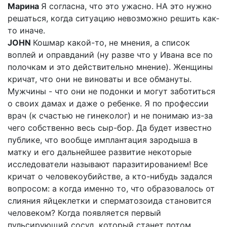
Марина
Я согласна, что это ужасно. НА это нужно
решаться, когда ситуацию невозможно решить как-
то иначе.
JOHN
Кошмар какой-то, не мнения, а список
воплей и оправданий (ну разве что у Ивана все по
полочкам и это действительно мнение). Женщины
кричат, что они не виноваты и все обмануты.
Мужчины - что они не подонки и могут заботиться
о своих дамах и даже о ребенке. Я по профессии
врач (к счастью не гинеколог) и не понимаю из-за
чего собственно весь сыр-бор. Да будет известно
публике, что вообще имплантация зародыша в
матку и его дальнейшее развитие некоторые
исследователи называют паразитированием! Все
кричат о человекоубийстве, а кто-нибудь задался
вопросом: а когда именно то, что образовалось от
слияния яйцеклетки и сперматозоида становится
человеком? Когда появляется первый
пульсирующий сосуд, который станет потом