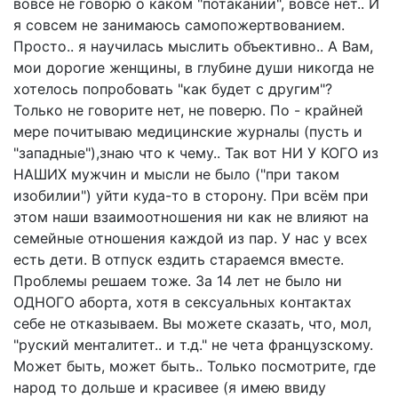
вовсе не говорю о каком "потакании", вовсе нет.. И
я совсем не занимаюсь самопожертвованием.
Просто.. я научилась мыслить объективно.. А Вам,
мои дорогие женщины, в глубине души никогда не
хотелось попробовать "как будет с другим"?
Только не говорите нет, не поверю. По - крайней
мере почитываю медицинские журналы (пусть и
"западные"),знаю что к чему.. Так вот НИ У КОГО из
НАШИХ мужчин и мысли не было ("при таком
изобилии") уйти куда-то в сторону. При всём при
этом наши взаимоотношения ни как не влияют на
семейные отношения каждой из пар. У нас у всех
есть дети. В отпуск ездить стараемся вместе.
Проблемы решаем тоже. За 14 лет не было ни
ОДНОГО аборта, хотя в сексуальных контактах
себе не отказываем. Вы можете сказать, что, мол,
"руский менталитет.. и т.д." не чета французскому.
Может быть, может быть.. Только посмотрите, где
народ то дольше и красивее (я имею ввиду