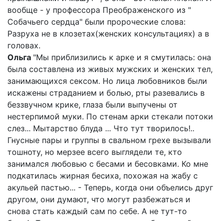
вообще - у профессора Преображенского из "
Собачьего сердца" были пророческие слова:
Разруха не в клозетах(женских консультациях) а в
головах.
Ольга
"Мы приблизились к арке и я смутилась: она
была составлена из живых мужских и женских тел,
занимающихся сексом. Но лица любовников были
искажены страданием и болью, рты разевались в
беззвучном крике, глаза были выпучены от
нестерпимой муки. По стенам арки стекали потоки
слез... Мытарство блуда ... Что тут творилось!..
Гнусные пары и группы в свальном грехе вызывали
тошноту, но мерзее всего выглядели те, кто
занимался любовью с бесами и бесовками. Ко мне
подкатилась жирная бесиха, похожая на жабу с
акульей пастью... - Теперь, когда они объелись друг
другом, они думают, что могут разбежаться и
снова стать каждый сам по себе. А не тут-то