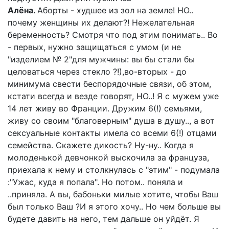
Алёна.
Аборты - худшее из зол на земле! НО..
почему женщины их делают?! Нежелательная
беременность? Смотря что под этим понимать.. Во
- первых, нужно защищаться с умом (и не
"изделием № 2"для мужчины: вы бы стали бы
целоваться через стекло ?!),во-вторых - до
минимума свести беспорядочные связи, об этом,
кстати всегда и везде говорят, НО..! Я с мужем уже
14 лет живу во Франции. Дружим 6(!) семьями,
живу со своим "благоверным" душа в душу.., а вот
сексуальные контакты имела со всеми 6(!) отцами
семейства. Скажете дикость? Ну-ну.. Когда я
молоденькой девчонкой выскочила за француза,
приехала к нему и столкнулась с "этим" - подумала
:"Ужас, куда я попала". Но потом.. поняла и
..приняла. А вы, бабоньки милые хотите, чтобы Ваш
был только Ваш ?И я этого хочу.. Но чем больше вы
будете давить на него, тем дальше он уйдёт. Я