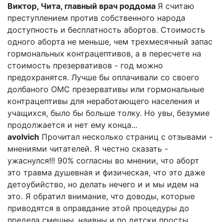
Виктор, Чита, главный врач роддома
Я считаю
преступлением против собственного народа
доступность и бесплатность абортов. Стоимость
одного аборта не меньше, чем трехмесячный запас
гормональных контрацептивов, а в пересчете на
стоимость презервативов - год можно
предохранятся. Лучше бы оплачивали со своего
долбаного ОМС презервативы или гормональные
контрацептивы для неработающего населения и
учащихся, было бы больше толку. Но увы, безумие
продолжается и нет ему конца...
avolvich
Прочитал несколько страниц с отзывами -
мнениями читателей. Я честно сказать -
ужаснулся!!! 90% согласны во мнении, что аборт
это травма душевная и физическая, что это даже
детоубийство, но делать нечего и и мы идем на
это. Я обратил внимание, что доводы, которые
приводятся в оправдание этой процедуры до
предела смешны, наивны и по детски просты.