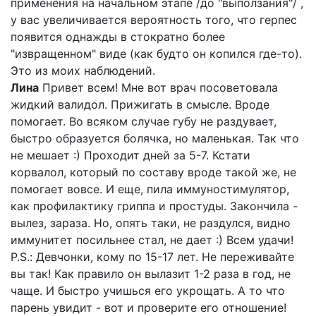
применения на начальном этапе /до "выползания"/ ,
у вас увеличивается вероятность того, что герпес
появится однажды в стократно более
"извращенном" виде (как будто он копился где-то).
Это из моих наблюдений.
Лина
Привет всем! Мне вот врач посоветовала
жидкий валидол. Прижигать в смысле. Вроде
помогает. Во всяком случае губу не раздувает,
быстро образуется болячка, но маленькая. Так что
не мешает :) Проходит дней за 5-7. Кстати
корвалол, который по составу вроде такой же, не
помогает вовсе. И еще, пила иммуностимулятор,
как профилактику гриппа и простуды. Закончила -
вылез, зараза. Но, опять таки, не раздулся, видно
иммунитет посильнее стал, не дает :) Всем удачи!
P.S.: Девчонки, кому по 15-17 лет. Не переживайте
вы так! Как правило он вылазит 1-2 раза в год, не
чаще. И быстро учишься его укрощать. А то что
парень увидит - вот и проверите его отношение!