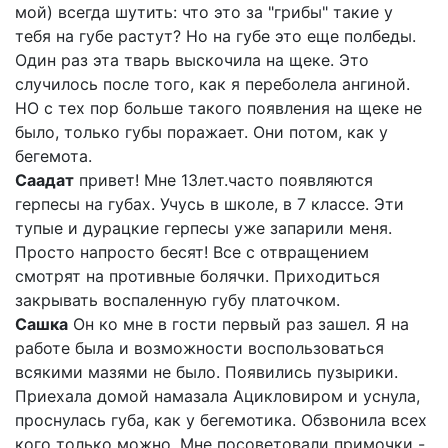
мой) всегда шутить: что это за "грибы" такие у
тебя на губе растут? Но на губе это еще полбеды.
Один раз эта тварь выскочила на щеке. Это
случилось после того, как я переболела ангиной.
НО с тех пор больше такого появления на щеке не
было, только губы поражает. Они потом, как у
бегемота.
Саадат
привет! Мне 13лет.часто появляются
герпесы на губах. Учусь в школе, в 7 классе. Эти
тупые и дурацкие герпесы уже запарили меня.
Просто напросто бесят! Все с отвращением
смотрят на противные болячки. Приходиться
закрывать воспаленную губу платочком.
Сашка
Он ко мне в гости первый раз зашел. Я на
работе была и возможности воспользоваться
всякими мазями не было. Появились пузырики.
Приехала домой намазала Ацикловиром и уснула,
проснулась губа, как у бегемотика. Обзвонила всех
кого только можно. Мне посоветовали примочки -