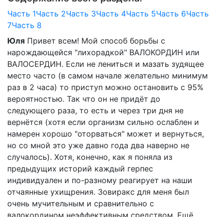
Часть 1
Часть 2
Часть 3
Часть 4
Часть 5
Часть 6
Часть
7
Часть 8
Юля
Привет всем! Мой способ борьбы с
нарождающейся "лихорадкой" ВАЛОКОРДИН или
ВАЛОСЕРДИН. Если не лениться и мазать зудящее
место часто (в самом начале желательно минимум
раз в 2 часа) то приступ можно остановить с 95%
вероятностью. Так что он не придёт до
следующего раза, то есть и через три дня не
вернётся (хотя если организм сильно ослаблен и
намерен хорошо "оторваться" может и вернуться,
но со мной это уже давно года два наверно не
случалось). Хотя, конечно, как я поняла из
предыдущих историй каждый герпес
индивидуален и по-разному реагирует на наши
отчаянные ухищрения. Зовиракс для меня был
очень мучительным и сравнительно с
валокордином неэффективным средством. Ещё