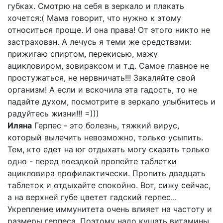
губках. Смотрю на себя в зеркало и плакать
хочется:( Мама говорит, что нужно к этому
относиться проще. И она права! От этого никто не
застрахован. А лечусь я теми же средствами:
прижигаю спиртом, перекисью, мажу
ацикловиром, зовираксом и т.д. Самое главное не
простужаться, не нервничать!!! Закаляйте свой
организм! А если и вскочила эта гадость, то не
падайте духом, посмотрите в зеркало улыбнитесь и
радуйтесь жизни!!! =)))
Иляна
Герпес - это болезнь, тяжкий вирус,
который вылечить невозможно, только усыпить.
Тем, кто едет на юг отдыхать могу сказать только
одно - перед поездкой пропейте таблетки
ацикловира профилактически. Пропить двадцать
таблеток и отдыхайте спокойно. Вот, сижу сейчас,
а на верхней губе цветет гадский герпес...
Укрепление иммунитета очень влияет на частоту и
размеры герпеса. Поэтому надо кушать витамины.