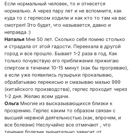
Если нормальный человек, то и отнесется
нормально. А через пару лет и не вспомните, как
куда то с герпесом ходили и как кто то там на вас
смотрел! Это будет, что называется, давно и
неправда :)
Наталья
Мне 50 лет. Сколько себя помню столько
и страдала от этой гадости. Переехала в другой
город и все прошло. Бывает 1-2 раза в год. Как
только почувствую его приближение прижигаю
спиртом в течении 10-15 минут (как бы прогреваю),
а если уже появились пузырьки прокалываю,
обрабатываю перекисью и смазываю мазью 999
(китайского производства), герпес проходит через
1-2 дня. Желаю всем удачи.
Ольга
Многие из высказывающихся близки к
прозрению. Герпес каким то образом связан с
высшей нервной деятельностью.(как, впрочем, и
все болезни) Неслучайно все отмечают , что
течение болезни значительно зависит от