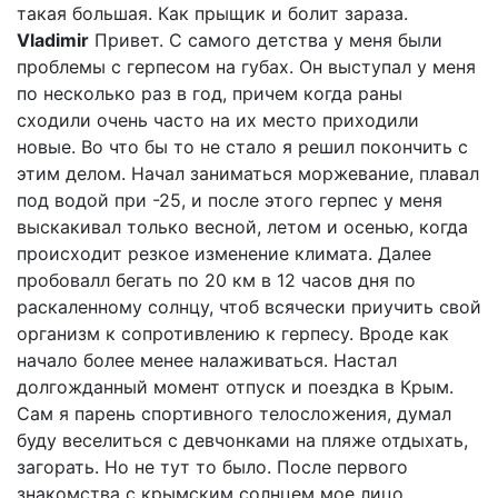
такая большая. Как прыщик и болит зараза.
Vladimir
Привет. С самого детства у меня были
проблемы с герпесом на губах. Он выступал у меня
по несколько раз в год, причем когда раны
сходили очень часто на их место приходили
новые. Во что бы то не стало я решил покончить с
этим делом. Начал заниматься моржевание, плавал
под водой при -25, и после этого герпес у меня
выскакивал только весной, летом и осенью, когда
происходит резкое изменение климата. Далее
пробовалл бегать по 20 км в 12 часов дня по
раскаленному солнцу, чтоб всячески приучить свой
организм к сопротивлению к герпесу. Вроде как
начало более менее налаживаться. Настал
долгожданный момент отпуск и поездка в Крым.
Сам я парень спортивного телосложения, думал
буду веселиться с девчонками на пляже отдыхать,
загорать. Но не тут то было. После первого
знакомства с крымским солнцем мое лицо