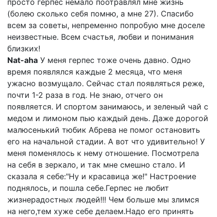
просто герпес немало поотравлял мне жизнь
(болею сколько себя помню, а мне 27). Спасибо
всем за советы, непременно попробую мне доселе
неизвестные. Всем счастья, любви и понимания
близких!
Nat-aha
У меня герпес тоже очень давно. Одно
время появлялся каждые 2 месяца, что меня
ужасно возмущало. Сейчас стал появляться реже,
почти 1-2 раза в год. Не знаю, отчего он
появляется. И спортом занимаюсь, и зеленый чай с
медом и лимоном пью каждый день. Даже дорогой
малюсенький тюбик Абрева не помог остановить
его на начальной стадии. А вот что удивительно! У
меня поменялось к нему отношение. Посмотрела
на себя в зеркало, и так мне смешно стало. И
сказала я себе:"Ну и красавица же!" Настроение
поднялось, и пошла себе.Герпес не любит
жизнерадостных людей!!! Чем больше мы злимся
на него,тем хуже себе делаем.Надо его принять