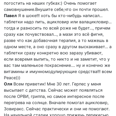
погостить на наших губках:) Очень помогает
самовнушение.Внушите себе,что он почти прошел.
Павел
Я в шоке!!! хоть бы кто-нибудь написал...
таблетки надо пить, ацикловир или валацикловир...
тогда и разносить по всей роже не будет..., причем
сразу как почувствовал..., а мази это всё фигня,
разве что как добавочная терапия, а то мажешь в
одном месте, а оно сразу в другом выскакивает... а
таблетки сразу конкретно всю заразу убивают,
если вовремя выпить, то никто и не заметит, что у
вас там маленькое покраснение.... ну и конечно же
витамины и имунномодулирующие средства!!! всем
Peace)))
Оля
Всем приветик! Мне 30 лет. Герпес у меня
высыпает с детства. Сейчас может появляться
после ОРВИ, гриппа, но самое интересное после
перегрева на солнце. Вначале помогал ацикловир,
Зовиракс. Сейчас практически и они не помогают.
На начальной стадии хорошо прижечь перекисью