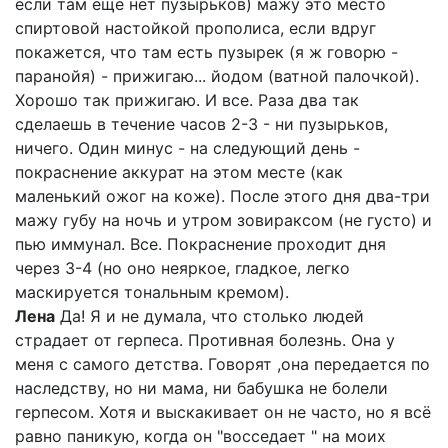
если там еще нет пузырьков) мажу это место
спиртовой настойкой прополиса, если вдруг
покажется, что там есть пузырек (я ж говорю -
паранойя) - прижигаю... йодом (ватной палочкой).
Хорошо так прижигаю. И все. Раза два так
сделаешь в течение часов 2-3 - ни пузырьков,
ничего. Один минус - на следующий день -
покраснение аккурат на этом месте (как
маленький ожог на коже). После этого дня два-три
мажу губу на ночь и утром зовираксом (не густо) и
пью иммунал. Все. Покраснение проходит дня
через 3-4 (но оно неяркое, гладкое, легко
маскируется тональным кремом).
Лена
Да! Я и не думала, что столько людей
страдает от герпеса. Противная болезнь. Она у
меня с самого детства. Говорят ,она передается по
наследству, но ни мама, ни бабушка не болели
герпесом. Хотя и выскакивает он не часто, но я всё
равно паникую, когда он "восседает " на моих