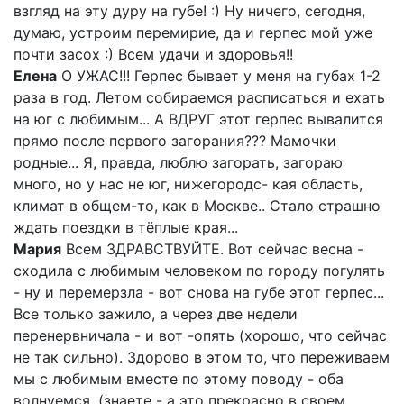
взгляд на эту дуру на губе! :) Ну ничего, сегодня,
думаю, устроим перемирие, да и герпес мой уже
почти засох :) Всем удачи и здоровья!!
Елена
О УЖАС!!! Герпес бывает у меня на губах 1-2
раза в год. Летом собираемся расписаться и ехать
на юг с любимым... А ВДРУГ этот герпес вывалится
прямо после первого загорания??? Мамочки
родные... Я, правда, люблю загорать, загораю
много, но у нас не юг, нижегородс- кая область,
климат в общем-то, как в Москве.. Стало страшно
ждать поездки в тёплые края...
Мария
Всем ЗДРАВСТВУЙТЕ. Вот сейчас весна -
сходила с любимым человеком по городу погулять
- ну и перемерзла - вот снова на губе этот герпес...
Все только зажило, а через две недели
перенервничала - и вот -опять (хорошо, что сейчас
не так сильно). Здорово в этом то, что переживаем
мы с любимым вместе по этому поводу - оба
волнуемся, (знаете - а это прекрасно в своем