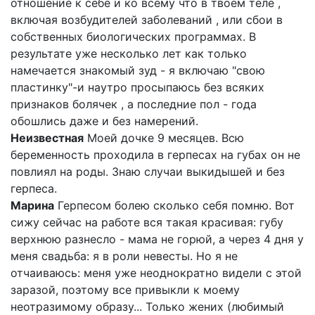
отношение к себе и ко всему что в твоем теле ,
включая возбудителей заболеваний , или сбои в
собственных биологических программах. В
результате уже несколько лет как только
намечается знакомый зуд - я включаю "свою
пластинку"-и наутро просыпаюсь без всяких
признаков болячек , а последние пол - года
обошлись даже и без намерений.
Неизвестная
Моей дочке 9 месяцев. Всю
беременность проходила в герпесах на губах он не
повлиял на роды. Знаю случаи выкидышей и без
герпеса.
Марина
Герпесом болею сколько себя помню. Вот
сижу сейчас на работе вся такая красивая: губу
верхнюю разнесло - мама не горюй, а через 4 дня у
меня свадьба: я в роли невесты. Но я не
отчаиваюсь: меня уже неоднократно видели с этой
заразой, поэтому все привыкли к моему
неотразимому образу... Только жених (любимый