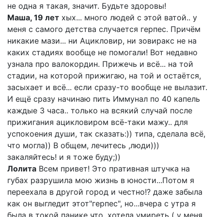
не одна я такая, значит. Будьте здоровы!
Маша, 19 лет
хых... много людей с этой ватой.. у
меня с самого детства случается герпес. Причём
никакие мази... ни Ацикловир, ни зовиракс не на
каких стадиях вообще не помогали! Вот недавно
узнала про валокордин. Прижечь и всё... на той
стадии, на которой прижигаю, на той и остаётся,
засыхает и всё... если сразу-то вообще не вылазит.
И ещё сразу начинаю пить Иммунал по 40 капель
каждые 3 часа.. только на всякий случай после
прижигания ацикловиром всё-таки мажу.. для
успокоения души, так сказать:)) типа, сделала всё,
что могла)) В общем, лечитесь ,люди)))
закаляйтесь! и я тоже буду;))
Лолита
Всем привет! Это пративная штучка на
губах разрушила мою жизнь в юности...Потом я
переехала в другой город и честно!? даже забыла
как он выгледит этот"герпес", но...вчера с утра я
была в токой панике что, хотела умиреть ( у меня