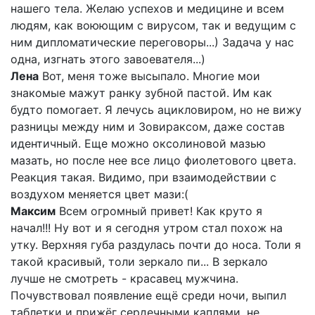
нашего тела. Желаю успехов и медицине и всем
людям, как воюющим с вирусом, так и ведущим с
ним дипломатические переговоры...) Задача у нас
одна, изгнать этого завоевателя...)
Лена
Вот, меня тоже высыпало. Многие мои
знакомые мажут ранку зубной пастой. Им как
будто помогает. Я лечусь ацикловиром, но не вижу
разницы между ним и Зовираксом, даже состав
идентичный. Еще можно оксолиновой мазью
мазать, но после нее все лицо фиолетового цвета.
Реакция такая. Видимо, при взаимодействии с
воздухом меняется цвет мази:(
Максим
Всем огромный привет! Как круто я
начал!!! Ну вот и я сегодня утром стал похож на
утку. Верхняя губа раздулась почти до носа. Толи я
такой красивый, толи зеркало пи... В зеркало
лучше не смотреть - красавец мужчина.
Почувствовал появление ещё среди ночи, выпил
таблетки и прижёг сердечными каплями, не