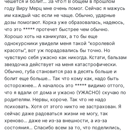
чешется и болит... За что?! В общем в прошлом
году Виру Мерц мне очень помог. Сейчас я мажусь
им каждый час если не чаще. Обычно, ударные
дозы помогают. Корка уже образовалась, надеюсь,
что это ***** протечет быстрее чем обычно.
Хорошо хоть на каникулах, а то бы еще
однокурсники увидели меня такой "королевой
красоты", вот уж порадовались бы точно. Но
чувствую себя ужасно как никогда. Кстати, бальзам
звездочка действует на меня катастрофически.
Обычно, губа становится раз в десять больше и
болит еще больше... Так что кому как, надо быть
осторожнее... А началось это ***** видимо оттого,
что я вдали от дома и ужасно (УЖАСНО) скучаю по
родителям. Нервы, короче. Так что не надо
психовать. Хотя от этого никто не застрахован. Я
сейчас даже радоваться жизни не могу, так
хреново... даже не из-за внешности, а из-за
состояния... Спасибо всем за то, что поделились,