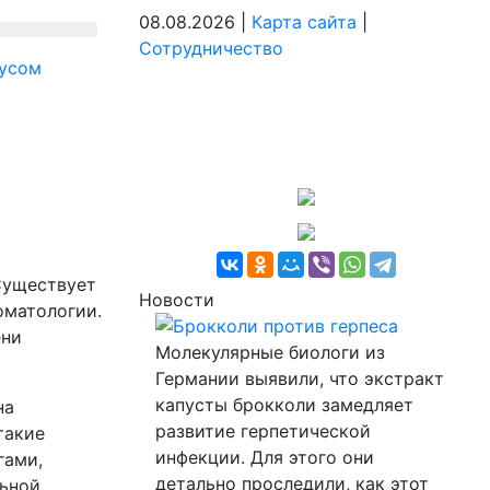
08.08.2026 |
Карта сайта
|
Сотрудничество
русом
 Существует
Новости
оматологии.
Брокколи против герпеса
ени
Молекулярные биологи из
Германии выявили, что экстракт
капусты брокколи замедляет
на
развитие герпетической
такие
инфекции. Для этого они
гами,
детально проследили, как этот
льной