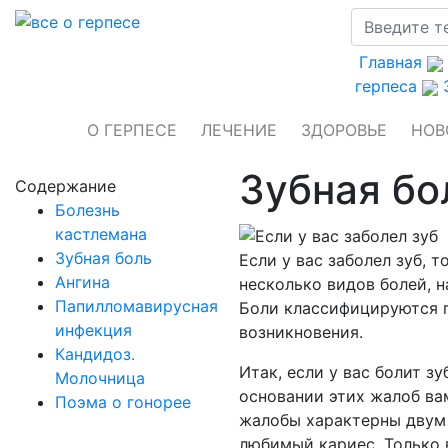
Главная
герпеса
О ГЕРПЕСЕ
ЛЕЧЕНИЕ
ЗДОРОВЬЕ
НОВ
Зубная бо
Содержание
Болезнь
кастлемана
Зубная боль
Если у вас заболел зуб, 
Ангина
несколько видов болей, 
Папилломавирусная
Боли классифицируются п
инфекция
возникновения.
Кандидоз.
Итак, если у вас болит з
Молочница
основании этих жалоб ва
Поэма о гонорее
жалобы характерны двум 
любимый кариес. Только в