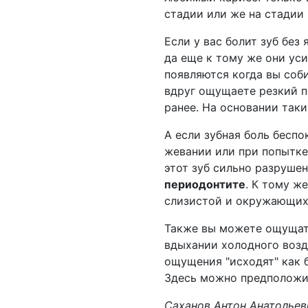
стадии или же на стадии 
Если у вас болит зуб без
да еще к тому же они ус
появляются когда вы соби
вдруг ощущаете резкий пр
ранее. На основании так
А если зубная боль беспо
жевании или при попытке 
этот зуб сильно разрушен
периодонтите
. К тому ж
слизистой и окружающих 
Также вы можете ощущать
вдыхании холодного возд
ощущения "исходят" как б
Здесь можно предполож
Саханов Антон Анатольев