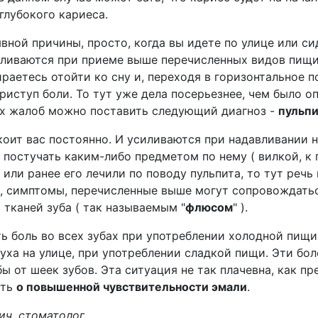
глубокого кариеса.
 явной причины, просто, когда вы идете по улице или си
иливаются при приеме выше перечисленных видов пищи
раетесь отойти ко сну и, переходя в горизонтальное 
иступ боли. То тут уже дела посерьезнее, чем было о
их жалоб можно поставить следующий диагноз -
пульп
коит вас постоянно. И усиливаются при надавливании н
постучать каким-либо предметом по нему ( вилкой, к 
 или ранее его лечили по поводу пульпита, то тут речь
е, симптомы, перечисленные выше могут сопровождать
тканей зуба ( так называемым "
флюсом
" ).
 боль во всех зубах при употреблении холодной пищи
уха на улице, при употреблении сладкой пищи. Эти бо
ы от шеек зубов. Эта ситуация не так плачевна, как п
ить
о повышенной чувствительности эмали
.
ич, стоматолог