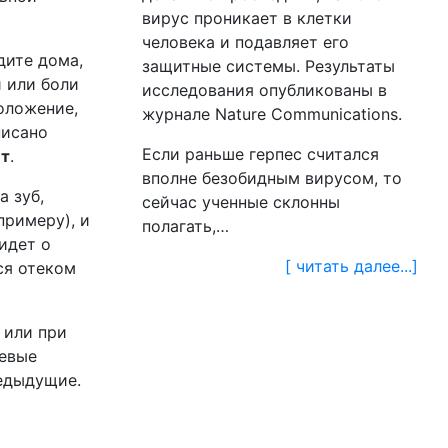
вирус проникает в клетки
человека и подавляет его
дите дома,
защитные системы. Результаты
 или боли
исследования опубликованы в
положение,
журнале Nature Communications.
писано
Если раньше герпес считался
ит
.
вполне безобидным вирусом, то
а зуб,
сейчас ученные склонны
примеру), и
полагать,…
 идет о
[ читать далее...]
ся отеком
 или при
левые
редыдущие.