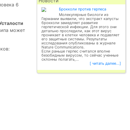
Новости
ловека 6
Брокколи против герпеса
Молекулярные биологи из
Германии выявили, что экстракт капусты
Усталости
брокколи замедляет развитие
герпетической инфекции. Для этого они
 типа может
детально проследили, как этот вирус
проникает в клетки человека и подавляет
его защитные системы. Результаты
исследования опубликованы в журнале
Nature Communications.
ков:
Если раньше герпес считался вполне
безобидным вирусом, то сейчас ученные
склонны полагать,…
[ читать далее...]