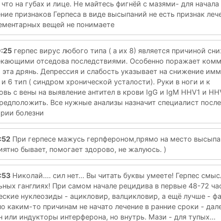
 что на губах и лице. Не майтесь фигнёй с мазями- для начала
ение признаков Герпеса в виде высыпаний не есть признак леч
лементарных вещей не понимаете
9:25
герпес вирус любого типа ( а их 8) является причиной сн
екающими отседова последствиями. Особенно поражает комм
а эта дрянь. Депрессия и слабость указывает на снижение имм
п и 6 тип ( синдром хронической усталости). Руки в ноги и к
овь с вены на выявление антител в крови IgG и IgM HHV1 и HH
редположить. Все нужные анализы назначит специалист после
ории болезни
:52
При герпесе мажусь герпфероном,прямо на место высыпа
иятно бывает, помогает здорово, не жалуюсь. )
:53
Николай.... сил нет... Вы читать буквы умеете! Герпес смыс
льных ганглиях! При самом начале рецидива в первые 48-72 ча
ские нуклеозиды - ацикловир, валцикловир, а ещё лучше - фа
 по каким-то причинам не начато лечение в ранние сроки - дал
 или индукторы интерферона, но внутрь. Мази - для тупых...