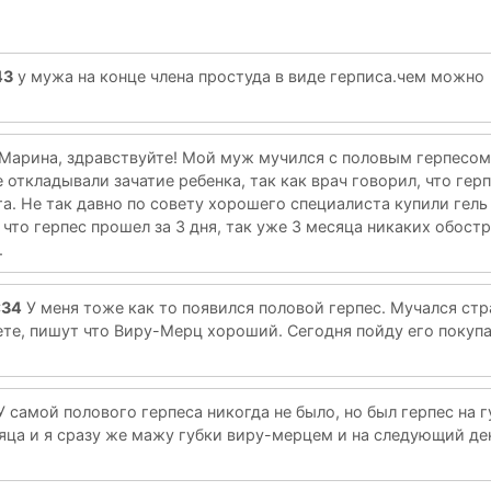
43
у мужа на конце члена простуда в виде герписа.чем можно
Марина, здравствуйте! Мой муж мучился с половым герпесом
 откладывали зачатие ребенка, так как врач говорил, что герп
а. Не так давно по совету хорошего специалиста купили гел
, что герпес прошел за 3 дня, так уже 3 месяца никаких обост
.
:34
У меня тоже как то появился половой герпес. Мучался ст
ете, пишут что Виру-Мерц хороший. Сегодня пойду его покуп
 самой полового герпеса никогда не было, но был герпес на г
ца и я сразу же мажу губки виру-мерцем и на следующий де