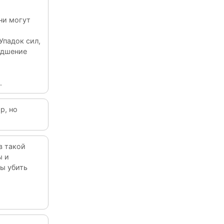
они могут
 Упадок сил,
худшение
.
р, но
в такой
ы и
бы убить