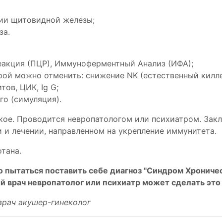
ции щитовидной железы;
за.
еакция (ПЦР), Иммуноферментный Анализ (ИФА);
рой можно отменить: снижение NK (естественный килл
ов, ЦИК, Ig G;
го (симуляция).
ое. Проводится невропатологом или психиатром. Закл
 и лечении, направленном на укрепление иммунитета.
отана.
 пытаться поставить себе диагноз "Синдром Хрониче
й врач невропатолог или психиатр может сделать это
врач акушер-гинеколог