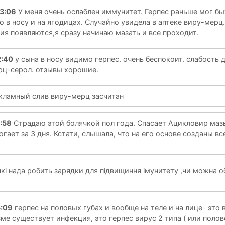
53:06
У меня очень ослаблен иммунитет. Герпес раньше мог бы
то в носу и на ягодицах. Случайно увидела в аптеке виру-мерц.
ия появляются,я сразу начинаю мазать и все проходит.
2:40
у сына в носу видимо герпес. очень беспокоит. слабость 
рц-серол. отзывы хорошие.
кламный слив виру-мерц засчитан
:58
Страдаю этой болячкой пол года. Спасает Ацикловир мазь
гает за 3 дня. Кстати, слышала, что на его основе созданы вс
кі нада робить зарядки для підвищиння імунитету ,чи можна 
5:09
герпес на половых губах и вообще на теле и на лице- это 
зме существует инфекция, это герпес вирус 2 типа ( или поло