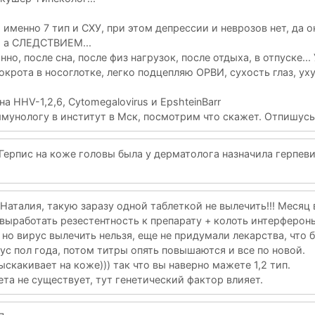
 именно 7 тип и СХУ, при этом депрессии и неврозов нет, да 
, а СЛЕДСТВИЕМ...
но, после сна, после физ нагрузок, после отдыха, в отпуске...
окрота в носоглотке, легко подцепляю ОРВИ, сухость глаз, у
а HHV-1,2,6, Cytomegalovirus и EpshteinBarr
ммунологу в институт в Мск, посмотрим что скажет. Отпишусь
Герпис на коже головы была у дерматолога назначила герпеви
Наталия, такую заразу одной таблеткой не вылечить!!! Месяц 
е выработать резестентность к препарату + колоть интерферон
 но вирус вылечить нельзя, еще не придумали лекарства, что 
ус пол года, потом титры опять повышаются и все по новой.
ыскакивает на коже))) так что вы наверно мажете 1,2 тип.
ета не существует, тут генетический фактор влияет.