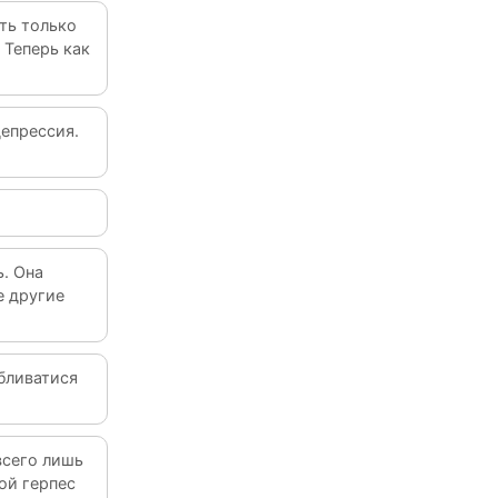
ть только
 Теперь как
депрессия.
. Она
е другие
обливатися
всего лишь
вой герпес