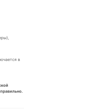
еры),
ючается в
ской
 правильно.