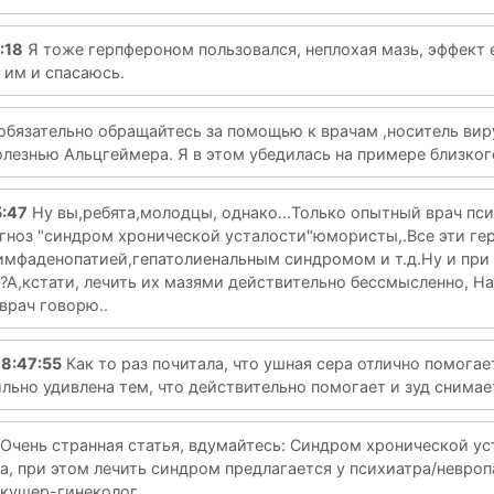
:18
Я тоже герпфероном пользовался, неплохая мазь, эффект е
 им и спасаюсь.
обязательно обращайтесь за помощью к врачам ,носитель вир
лезнью Альцгеймера. Я в этом убедилась на примере близког
5:47
Ну вы,ребята,молодцы, однако...Только опытный врач пс
агноз "синдром хронической усталости"юмористы,.Все эти ге
мфаденопатией,гепатолиенальным синдромом и т.д.Ну и при 
?А,кстати, лечить их мазями действительно бессмысленно, На
врач говорю..
8:47:55
Как то раз почитала, что ушная сера отлично помогае
ильно удивлена тем, что действительно помогает и зуд снимае
Очень странная статья, вдумайтесь: Синдром хронической ус
а, при этом лечить синдром предлагается у психиатра/невроп
кушер-гинеколог...