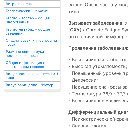
Ветряная оспа
слюне. Очень часто у люд
типа.
Герпетический кератит
Герпес - зостер - общая
информация
Вызывает заболевания:
я
(
СХУ
) / Chronic Fatigue 
Герпес на губах - общие
сведения
быть причиной лимфопро
Стадии развития герпеса на
губах
Проявления заболевания
Размножение вируса
простого герпеса
- Беспричинная слабость
Общая информация о
- Высокая утомляемость;
генитальном герпесе
- Повышенный уровень т
Вирус простого герпеса I и II
типа
- Депрессии;
Вирус варицелла - зостер
- Нарушение сна (фазы за
- Температура 36,9 - 37,3
- Беспричинное увеличен
Дифференциальный диаг
- Психиатрические/нервн
- Онкопатология;