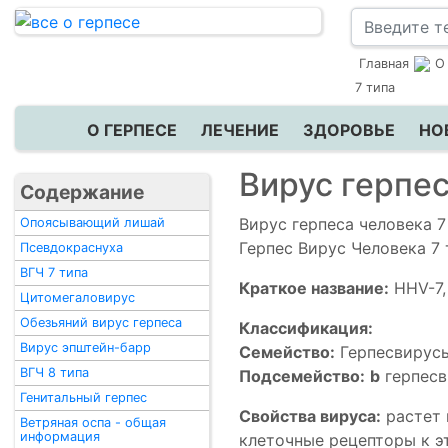
Главная
О
7 типа
О ГЕРПЕСЕ
ЛЕЧЕНИЕ
ЗДОРОВЬЕ
НО
Вирус герпес
Содержание
Вирус герпеса человека 7
Опоясывающий лишай
Герпес Вирус Человека 7 
Псевдокраснуха
ВГЧ 7 типа
Краткое название:
HHV-7,
Цитомегаловирус
Обезьяний вирус герпеса
Классификация:
Вирус эпштейн-барр
Семейство:
Герпесвирус
ВГЧ 8 типа
Подсемейство:
b
герпесв
Генитальный герпес
Свойства вируса:
растет 
Ветряная оспа - общая
информация
клеточные рецепторы к э