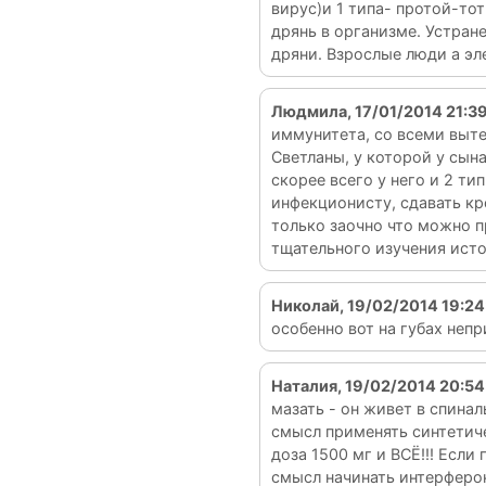
вирус)и 1 типа- протой-тот
дрянь в организме. Устран
дряни. Взрослые люди а э
Людмила, 17/01/2014 21:3
иммунитета, со всеми выт
Светланы, у которой у сын
скорее всего у него и 2 ти
инфекционисту, сдавать кр
только заочно что можно п
тщательного изучения ист
Николай, 19/02/2014 19:24
особенно вот на губах непр
Наталия, 19/02/2014 20:54
мазать - он живет в спина
смысл применять синтетиче
доза 1500 мг и ВСЁ!!! Если
смысл начинать интерферон