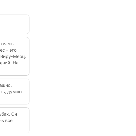
 очень
ес - это
ь Виру-Мерц.
рений. На
рашно,
ать, думаю
убах. Он
нь всё