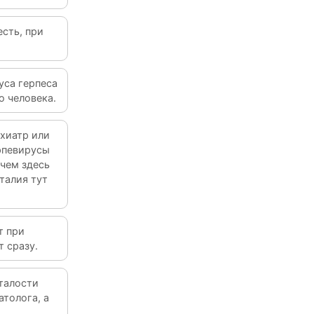
сть, при
уса герпеса
о человека.
ихиатр или
рпевирусы
чем здесь
талия тут
т при
т сразу.
талости
атолога, а