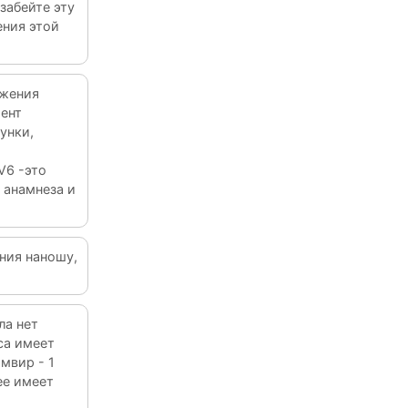
 забейте эту
ения этой
ижения
ент
унки,
V6 -это
 анамнеза и
ния наношу,
ла нет
са имеет
мвир - 1
ее имеет