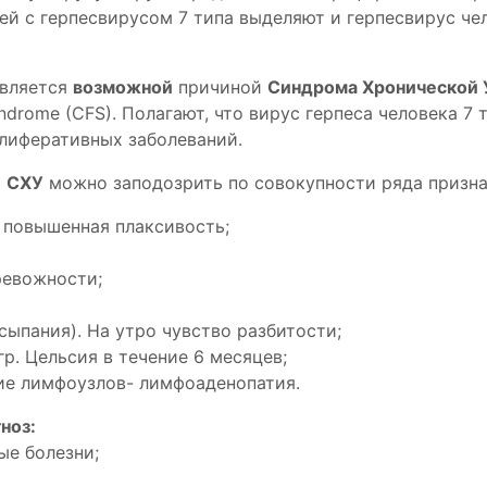
ей с герпесвирусом 7 типа выделяют и герпесвирус че
вляется
возможной
причиной
Синдрома Хронической 
Syndrome (CFS). Полагают, что вирус герпеса человека 7
лиферативных заболеваний.
:
СХУ
можно заподозрить по совокупности ряда призна
, повышенная плаксивость;
ревожности;
сыпания). На утро чувство разбитости;
 гр. Цельсия в течение 6 месяцев;
ие лимфоузлов- лимфоаденопатия.
ноз:
ые болезни;