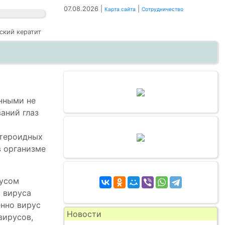
07.08.2026 |
|
Карта сайта
Сотрудничество
ский кератит
нными не
ваний глаз
стероидных
в организме
русом
 вируса
енно вирус
Новости
вирусов,