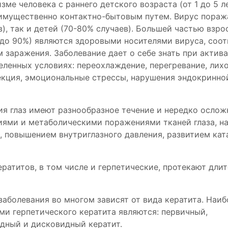
ме человека с раннего детского возраста (от 1 до 5 ле
имущественно контактно-бытовым путем. Вирус пораж
), так и детей (70-80% случаев). Большей частью взр
 до 90%) являются здоровыми носителями вируса, соо
 заражения. Заболевание дает о себе знать при актива
ленных условиях: переохлаждение, перегревание, лих
кция, эмоциональные стрессы, нарушения эндокринно
ия глаз имеют разнообразное течение и нередко осло
ями и метаболическими поражениями тканей глаза, н
, повышением внутриглазного давления, развитием кат
ратитов, в том числе и герпетические, протекают длит
заболевания во многом зависят от вида кератита. Наиб
и герпетического кератита являются: первичный,
дный и дисковидный кератит.