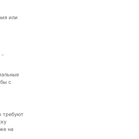
ния или
 -
иальные
обы с
ы требуют
жку
же на