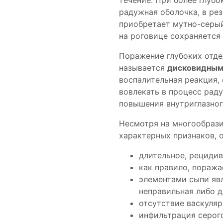
течение. При более глуб
радужная оболочка, в рез
приобретает мутно-серый
на роговице сохраняется
Поражение глубоких отде
называется
дисковидным
воспалительная реакция,
вовлекать в процесс рад
повышения внутриглазног
Несмотря на многообрази
характерных признаков, 
длительное, рециди
как правило, поража
элементами сыпи яв
неправильная либо 
отсутствие васкуля
инфильтрация серог