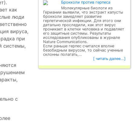
т).
Брокколи против герпеса
Молекулярные биологи из
ает как
Германии выявили, что экстракт капусты
ослые люди
брокколи замедляет развитие
герпетической инфекции. Для этого они
тветственно
детально проследили, как этот вирус
проникает в клетки человека и подавляет
ция вируса,
его защитные системы. Результаты
исследования опубликованы в журнале
орадка при
Nature Communications.
й системы,
Если раньше герпес считался вполне
безобидным вирусом, то сейчас ученные
склонны полагать,…
[ читать далее...]
жняются
арушением
аракты,
ельно с
олее