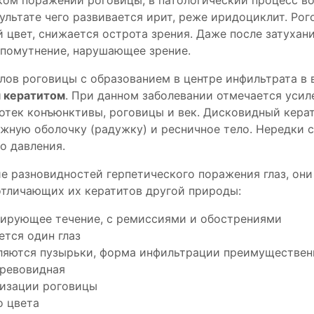
оком поражении роговицы, в патологический процесс в
ультате чего развивается ирит, реже иридоциклит. Рог
 цвет, снижается острота зрения. Даже после затухан
 помутнение, нарушающее зрение.
лов роговицы с образованием в центре инфильтрата в 
 кератитом
. При данном заболевании отмечается усил
 отек конъюнктивы, роговицы и век. Дисковидный кера
ужную оболочку (радужку) и ресничное тело. Нередки 
о давления.
е разновидностей герпетического поражения глаз, он
отличающих их кератитов другой природы:
вирующее течение, с ремиссиями и обострениями
ется один глаз
ляются пузырьки, форма инфильтрации преимуществен
древовидная
ризации роговицы
о цвета