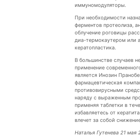
иммуномодуляторы.
При необходимости назна
ферментов протеолиза, 
облучение роговицы расс
диа-термокаутером или а
кератопластика.
В большинстве случаев 
применение современног
является Инозин Пранобе
фармацевтическая компа
противовирусными средст
наряду с выраженным пр
применяя таблетки в тече
избавляетесь от кератит
влечет за собой снижени
Наталья Гутенева 21 мая 