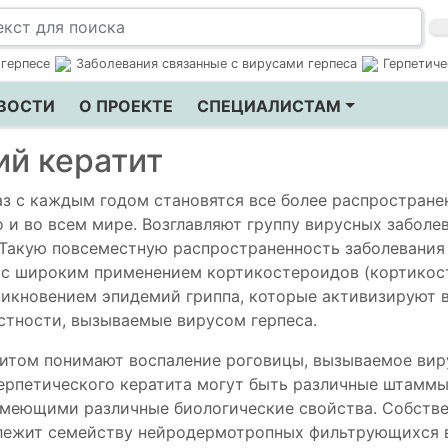
 герпесе
Заболевания связанные с вирусами герпеса
Герпетиче
ВОСТИ
О ПРОЕКТЕ
СПЕЦИАЛИСТАМ
ий кератит
аз с каждым годом становятся все более распростране
о и во всем мире. Возглавляют группу вирусных заболе
 Такую повсеместную распространенность заболевания
 с широким применением кортикостероидов (кортико
зникновением эпидемий гриппа, которые активизируют 
астности, вызываемые вирусом герпеса.
титом понимают воспаление роговицы, вызываемое ви
герпетического кератита могут быть различные штаммы
, имеющими различные биологические свойства. Собств
длежит семейству нейродермотропных фильтрующихся 