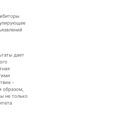
гибиторы
мулирующее
ъязвлений
ьтаты дает
ого
тная
гими
твие -
 образом,
вы не только
итета