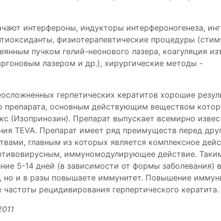
чают интерфероны, индукторы интерфероногенеза, ин
антиоксиданты, физиотерапевтические процедуры (сти
еянным пучком гелий-неонового лазера, коагуляция из
ргоновым лазером и др.), хирургические методы -
неосложненных
герпетических кератитов хорошие резул
о препарата, основным действующим веществом котор
кс (Изопринозин). Препарат выпускает всемирно извес
ния TEVA. Препарат имеет ряд преимуществ перед дру
вами, главным из которых является комплексное дейс
отивовирусным, иммуномодулирующее действие. Таким
ние 5-14 дней (в зависимости от формы заболевания) 
а, но и в разы повышаете иммунитет. Повышение иммун
е частоты рецидивирования герпертического кератита.
2011