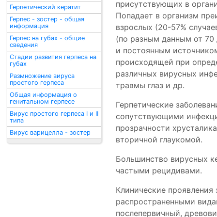
присутствующих в организ
Герпетический кератит
Попадает в организм пре
Герпес - зостер - общая
информация
взрослых (20-57% случаев
(по разным данным от 70
Герпес на губах - общие
сведения
и постоянным источником
Стадии развития герпеса на
происходящей при опреде
губах
различных вирусных инфе
Размножение вируса
простого герпеса
травмы глаз и др.
Общая информация о
генитальном герпесе
Герпетические заболеван
Вирус простого герпеса I и II
сопутствующими инфекци
типа
прозрачности хрусталика
Вирус варицелла - зостер
вторичной глаукомой.
Большинство вирусных ке
частыми рецидивами.
Клинические проявления 
распространенными видам
послепервичный, древови