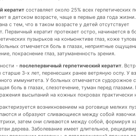
й кератит
составляет около 25% всех герпетических 
кает в детском возрасте, чаще в первые два года жизни.
на с тем, что в таком возрасте у детей отсутствует
. Первичный кератит протекает остро, начинается в 
етических пузырьков на конъюнктиве глаз, коже тулов
У больных отмечается боль в глазах, неприятные ощущен
ение, покраснение глаз, затуманенность зрения.
нности -
послепервичный герпетический кератит
. Вст
 старше 3-х лет, перенесших ранее ветряную оспу. У в
нного иммунитета. У больных отмечается судорожное 
щая боль в глазах, слезотечение, туман перед глазами.
ражения высыпаний на кожных покровах практически н
рактеризуется возникновением на роговице мелких пу
опаются и образуют сливающиеся между собой язвочки
трихи, затем они сливаются между собой, формируя х
тви дерева. Заболевание имеет длительное, рецидив