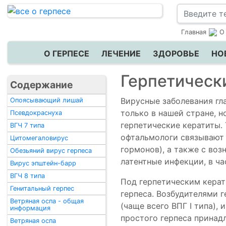
Главная
О
О ГЕРПЕСЕ
ЛЕЧЕНИЕ
ЗДОРОВЬЕ
НО
Герпетическ
Содержание
Вирусные заболевания гл
Опоясывающий лишай
только в нашей стране, н
Псевдокраснуха
герпетические кератиты.
ВГЧ 7 типа
офтальмологи связывают
Цитомегаловирус
гормонов), а также с во
Обезьяний вирус герпеса
латентные инфекции, в ч
Вирус эпштейн-барр
ВГЧ 8 типа
Под герпетическим кера
Генитальный герпес
герпеса. Возбудителями 
Ветряная оспа - общая
(чаще всего ВПГ I типа)
информация
простого герпеса прина
Ветряная оспа