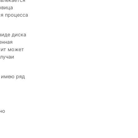
овлекается
овица
ия процесса
виде диска
енная
тит может
случаи
и имею ряд
но