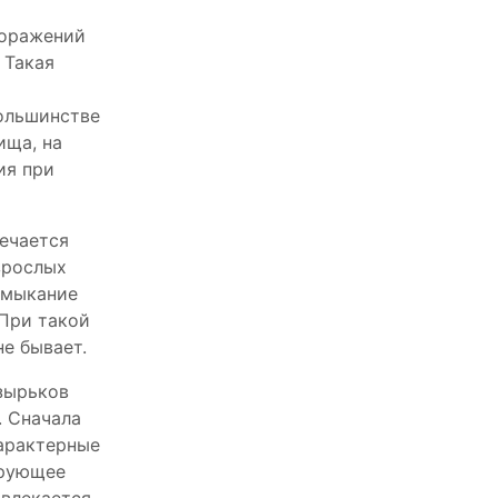
поражений
 Такая
большинстве
ища, на
ия при
речается
зрослых
смыкание
 При такой
е бывает.
зырьков
. Сначала
арактерные
ирующее