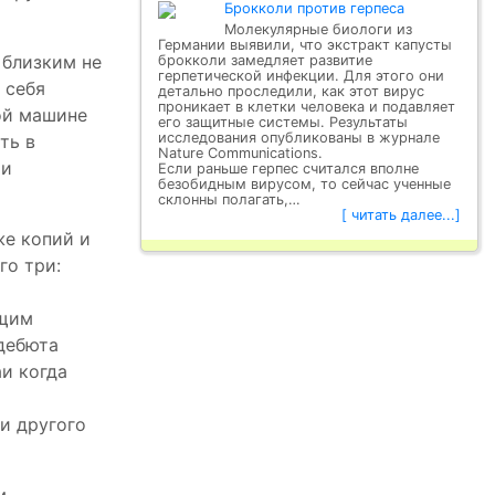
Брокколи против герпеса
Молекулярные биологи из
Германии выявили, что экстракт капусты
 близким не
брокколи замедляет развитие
герпетической инфекции. Для этого они
 себя
детально проследили, как этот вирус
проникает в клетки человека и подавляет
ной машине
его защитные системы. Результаты
исследования опубликованы в журнале
ть в
Nature Communications.
 и
Если раньше герпес считался вполне
безобидным вирусом, то сейчас ученные
склонны полагать,…
[ читать далее...]
же копий и
го три:
ющим
дебюта
и когда
ии другого