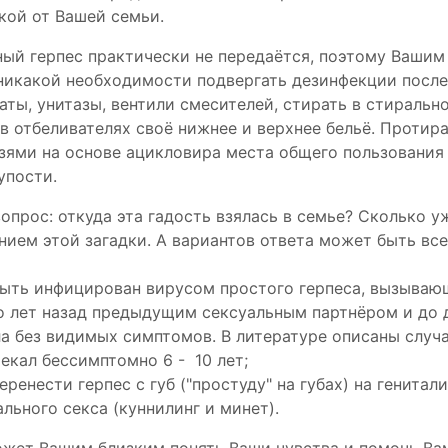
кой от Вашей семьи.
ый герпес практически не передаётся, поэтому Вашим
 никакой необходимости подвергать дезинфекции после
аты, унитазы, вентили смесителей, стирать в стираль
в отбеливателях своё нижнее и верхнее бельё. Протира
зями на основе ацикловира места общего пользования
упости.
прос: откуда эта гадость взялась в семье? Сколько у
ием этой загадки. А вариантов ответа может быть все
 быть инфицирован вирусом простого герпеса, вызыва
о лет назад предыдущим сексуальным партнёром и до 
ла без видимых симптомов. В литературе описаны случа
екал бессимптомно 6 - 10 лет;
еренести герпес с губ ("простуду" на губах) на генитал
ального секса (куннилинг и минет).