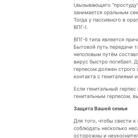
I,вызывающего "простуду"
занимается оральным сек
Тогда у пассивного в ора
ВПГ-I.
ВПГ-II типа является при
Бытовой путь передачи т
неполовым путём составл
вирус быстро погибает. Д
герпесом должен строго 
контакта с гениталиями 
Если генитальный герпес 
генитальным герпесом, вы
Защита Вашей семьи
Для того, чтобы свести 
соблюдать несколько нес
осторожны и неукоснител