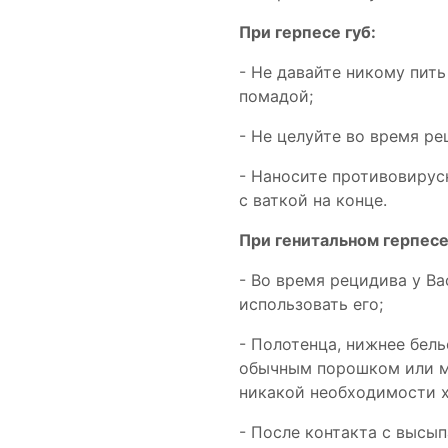
При герпесе губ:
- Не давайте никому пить
помадой;
- Не целуйте во время р
- Наносите противовирус
с ваткой на конце.
При генитальном герпесе
- Во время рецидива у В
использовать его;
- Полотенца, нижнее бел
обычным порошком или мы
никакой необходимости х
- После контакта с высы