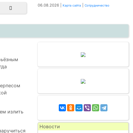
06.08.2026 |
|
Карта сайта
Сотрудничество
рьёзным
гда
герпесом
кой
чем излить
Новости
заручиться