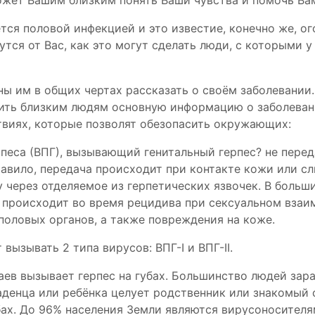
жет Вашим близким понять Ваши чувства и помочь Ва
тся половой инфекцией и это известие, конечно же, ог
утся от Вас, как это могут сделать люди, с которыми у
ны им в общих чертах рассказать о своём заболевании
ить близким людям основную информацию о заболеван
твиях, которые позволят обезопасить окружающих:
рпеса (ВПГ), вызывающий генитальный герпес? не перед
правило, передача происходит при контакте кожи или с
 через отделяемое из герпетических язвочек. В больш
а происходит во время рецидива при сексуальном вза
половых органов, а также повреждения на коже.
вызывать 2 типа вирусов: ВПГ-I и ВПГ-II.
чаев вызывает герпес на губах. Большинство людей за
ладенца или ребёнка целует родственник или знакомый 
бах. До 96% населения Земли являются вирусоносителя