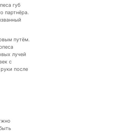
песа губ
о партнёра.
ызванный
ловым путём.
рпеса
овых лучей
век с
 руки после
ужно
быть