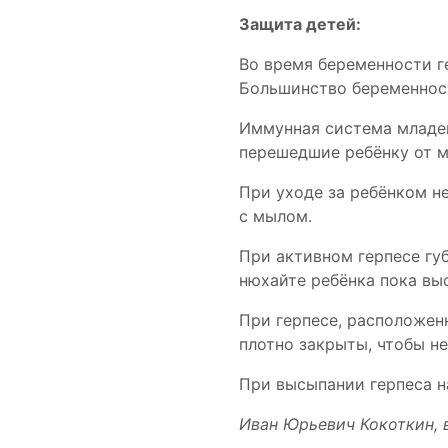
Защита детей:
Во время беременности ге
Большинство беременност
Иммунная система младен
перешедшие ребёнку от ма
При уходе за ребёнком н
с мылом.
При активном герпесе гу
нюхайте ребёнка пока вы
При герпесе, расположен
плотно закрыты, чтобы не
При высыпании герпеса н
Иван Юрьевич Кокоткин, 