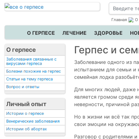
Главная
О
О ГЕРПЕСЕ
ЛЕЧЕНИЕ
ЗДОРОВЬЕ
НО
Герпес и сем
О герпесе
Заболевания связанные с
Заболевание одного из п
вирусами герпеса
испытанием для семьи и 
Болезни похожие на герпес
семейная лодка разобьётс
Статьи на тему герпеса
Вопрос и ответы
Для многих людей, даже 
является громом среди я
Личный опыт
неверности, причиной ра
Истории о герпесе
Но в жизни ни всё так пр
Венерические заболевания
свои эмоции на окружающ
Истории об абортах
Разговор с родителями и