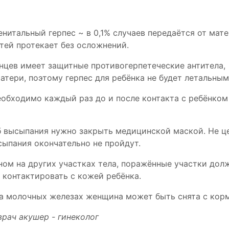
нитальный герпес ~ в 0,1% случаев передаётся от мате
ей протекает без осложнений.
цев имеет защитные противогерпетеческие антитела,
тери, поэтому герпес для ребёнка не будет летальным
еобходимо каждый раз до и после контакта с ребёнком
б высыпания нужно закрыть медицинской маской. Не це
сыпания окончательно не пройдут.
ном на других участках тела, поражённые участки дол
 контактировать с кожей ребёнка.
а молочных железах женщина может быть снята с корм
врач акушер - гинеколог