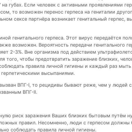
 на губах. Если человек с активными проявлениями гер
сом, то возможен перенос герпеса на гениталии другог
льном сексе партнёра возникает генитальный герпес, в
чиной генитального герпеса. Этот вирус передаётся по
акже возможен. Вероятность передачи генитального ге
яет 2-3%. Вне организма под действием ультрафиолет
ля того, чтобы предотвратить заражение близких, чело
соблюдать правила личной гигиены и каждый раз мыть
и герпетическими высыпаниями.
вызван ВПГ-I, то рецидивы бывают реже, чем у людей с
званным ВПГ-II.
к нулю риск заражения Ваших близких бытовым путём н
ложных правил. Несомненно, люди с герпесом должны 
ьно соблюдать правила личной гигиены.