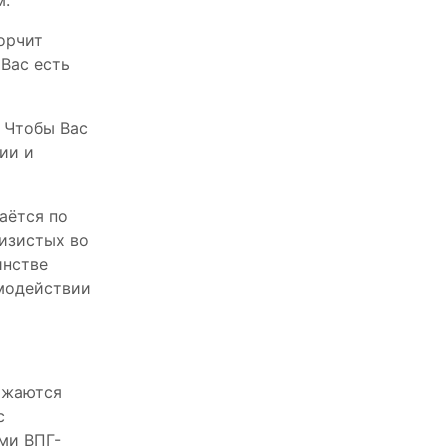
м.
орчит
 Вас есть
. Чтобы Вас
ии и
аётся по
лизистых во
инстве
имодействии
ражаются
с
ми ВПГ-