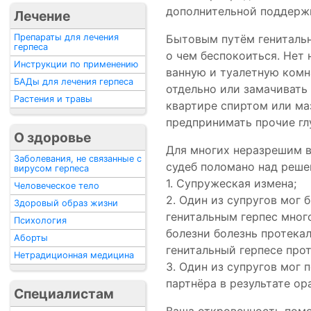
дополнительной поддерж
Лечение
Препараты для лечения
Бытовым путём генитальн
герпеса
о чем беспокоиться. Нет
Инструкции по применению
ванную и туалетную комн
БАДы для лечения герпеса
отдельно или замачивать 
Растения и травы
квартире спиртом или ма
предпринимать прочие гл
О здоровье
Для многих неразрешим во
Заболевания, не связанные с
судеб поломано над решен
вирусом герпеса
1. Супружеская измена;
Человеческое тело
2. Один из супругов мог
Здоровый образ жизни
генитальным герпес мног
Психология
болезни болезнь протека
Аборты
генитальный герпесе прот
Нетрадиционная медицина
3. Один из супругов мог п
партнёра в результате ор
Специалистам