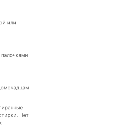
той или
 палочками
 домочадцам
стиранные
стирки. Нет
;