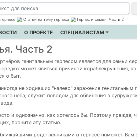
 герпесе
Статьи на тему герпеса
Герпес и семья. Часть 2
ВОСТИ
О ПРОЕКТЕ
СПЕЦИАЛИСТАМ
ья. Часть 2
артнёров генитальным герпесом является для семьи се
нередко может явиться причиной кораблекрушения, ко
я о быт.
никогда не ходивших "налево" заражение генитальным 
сного неба, служит поводом для обвинения в супружес
звода.
осто и однозначно, как хотелось бы. Поэтому прежде, 
их, прочите эту статью.
 ближайшими родственниками о герпесе поможет Вам 