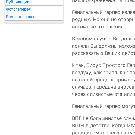
Ваша откровенность помо
Публикации
Фотогалерея
Генитальный герпес являе
Видео о герпесе
родных. Но они не отверн
интимные отношения.
В любом случае, Вы долж
поняли Вы должны излож
рассказать о Ваших дейс
Итак, Вирус Простого Ге
воздуху, как грипп. Как 
влажной среде, к примеру
случаев, передача вирус
через слизистые рта или 
Генитальный герпес могут 
ВПГ-I в большинстве слу
ВПГ-I в детстве, когда м
рецидивом герпеса на гу