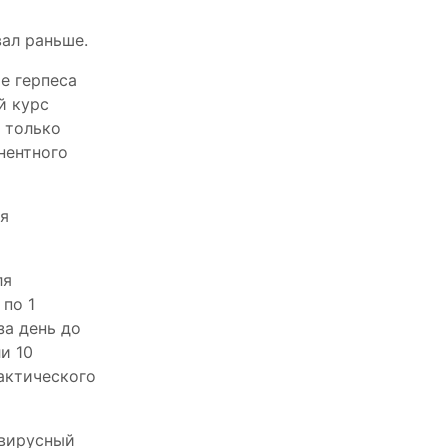
вал раньше.
ие герпеса
й курс
 только
нентного
ия
ля
по 1
за день до
и 10
актического
овирусный