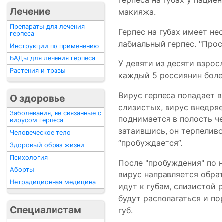
герпеса на губах у пацие
Лечение
макияжа.
Препараты для лечения
Герпес на губах имеет нес
герпеса
лабиальный герпес. "Прос
Инструкции по применению
БАДы для лечения герпеса
У девяти из десяти взро
Растения и травы
каждый 5 россиянин более
Вирус герпеса попадает 
О здоровье
слизистых, вирус внедряе
Заболевания, не связанные с
поднимается в полость че
вирусом герпеса
затаившись, он терпеливо
Человеческое тело
“пробуждается”.
Здоровый образ жизни
Психология
После "пробуждения" по н
Аборты
вирус направляется обрат
Нетрадиционная медицина
идут к губам, слизистой
будут располагаться и по
Специалистам
губ.