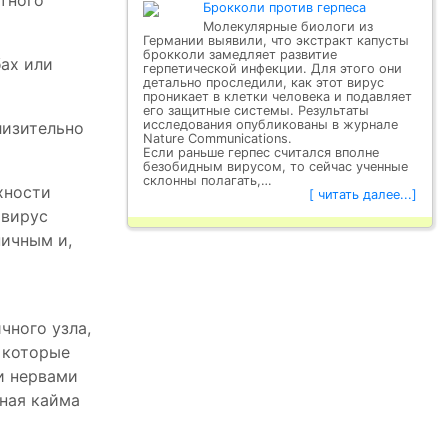
нтного
Брокколи против герпеса
Молекулярные биологи из
Германии выявили, что экстракт капусты
брокколи замедляет развитие
бах или
герпетической инфекции. Для этого они
детально проследили, как этот вирус
проникает в клетки человека и подавляет
его защитные системы. Результаты
исследования опубликованы в журнале
лизительно
Nature Communications.
Если раньше герпес считался вполне
безобидным вирусом, то сейчас ученные
склонны полагать,…
хности
[ читать далее...]
 вирус
ничным и,
чного узла,
, которые
и нервами
сная кайма