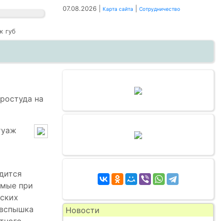
07.08.2026 |
|
Карта сайта
Сотрудничество
ж губ
простуда на
туаж
дится
емые при
еских
 вспышка
Новости