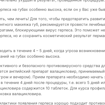
ачительно ухудшить результат, проведенной процедуры.
рпеса на губах особенно высока, если он у Вас уже бы
ть, чем лечить! Для того, чтобы предотвратить развит
нтного макияжа губ, рекомендуется провести лечебны
ратами, блокирующими вирус герпеса. Это поможет не
ерпеса, но и сохранить косметический результат перма
одить в течение 4 – 5 дней, когда угроза возникновен
аний на губах особенно высока.
ективного и безопасного противовирусного средства д
тся английский препарат валацикловир, принимаемый 
утром и вечером). Прием препарата необходимо начать 
 течение 4 дней после процедуры, т.е. всего 5 дней ил
лацикловира содержится 10 таблеток. Для курса профил
аковка валацикловира.
илактики появления герпеса хорошо подходит против