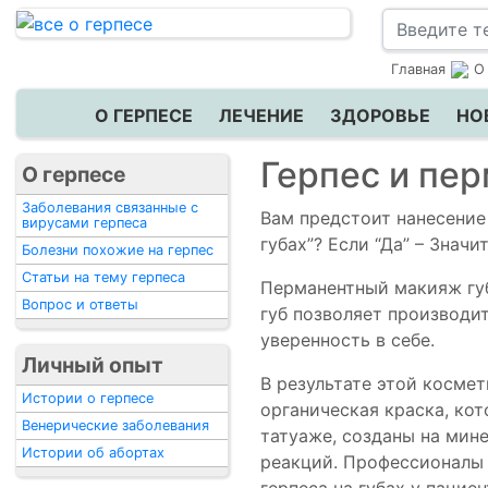
Главная
О
О ГЕРПЕСЕ
ЛЕЧЕНИЕ
ЗДОРОВЬЕ
НО
Герпес и пе
О герпесе
Заболевания связанные с
Вам предстоит нанесение 
вирусами герпеса
губах”? Если “Да” – Значи
Болезни похожие на герпес
Статьи на тему герпеса
Перманентный макияж губ
Вопрос и ответы
губ позволяет производи
уверенность в себе.
Личный опыт
В результате этой косме
Истории о герпесе
органическая краска, кот
Венерические заболевания
татуаже, созданы на мине
Истории об абортах
реакций. Профессионалы 