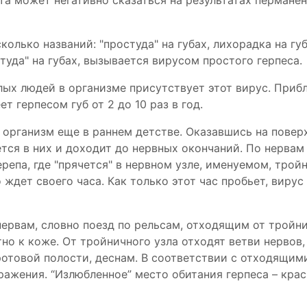
нта может негативно сказаться на результатах пермане
колько названий: "простуда" на губах, лихорадка на гу
туда" на губах, вызывается вирусом простого герпеса.
слых людей в организме присутствует этот вирус. Приб
т герпесом губ от 2 до 10 раз в год.
в организм еще в раннем детстве. Оказавшись на повер
тся в них и доходит до нервных окончаний. По нервам
репа, где "прячется" в нервном узле, именуемом, трой
 ждет своего часа. Как только этот час пробьет, вирус
ервам, словно поезд по рельсам, отходящим от тройни
но к коже. От тройничного узла отходят ветви нервов
 ротовой полости, деснам. В соответствии с отходящим
ражения. “Излюбленное” место обитания герпеса – кра