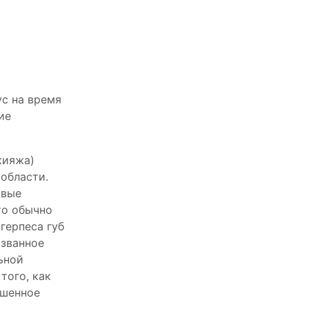
ус на время
ие
кияжа)
области.
овые
то обычно
герпеса губ
ызванное
ьной
того, как
ашенное