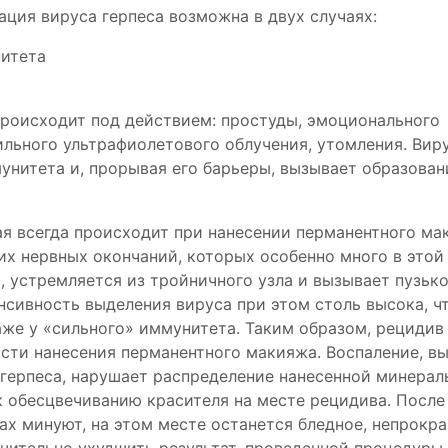
ация вируса герпеса возможна в двух случаях:
итета
роисходит под действием: простуды, эмоционального
ильного ультрафиолетового облучения, утомления. Вир
мунитета и, прорывая его барьеры, вызывает образован
ая всегда происходит при нанесении перманентного ма
их нервных окончаний, которых особенно много в этой 
с, устремляется из тройничного узла и вызывает пузьк
енсивность выделения вируса при этом столь высока, ч
аже у «сильного» иммунитета. Таким образом, рецидив 
асти нанесения перманентного макияжа. Воспаление, в
герпеса, нарушает распределение нанесенной минерал
 обесцвечиванию красителя на месте рецидива. После 
бах минуют, на этом месте останется бледное, непрокр