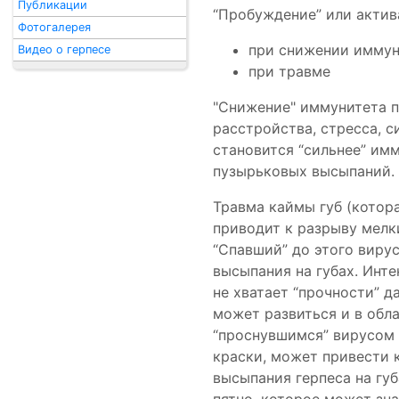
Публикации
“Пробуждение” или актив
Фотогалерея
при снижении иммун
Видео о герпесе
при травме
"Снижение" иммунитета п
расстройства, стресса, с
становится “сильнее” им
пузырьковых высыпаний.
Травма каймы губ (котор
приводит к разрыву мелк
“Спавший” до этого виру
высыпания на губах. Инт
не хватает “прочности” д
может развиться и в обл
“проснувшимся” вирусом 
краски, может привести к
высыпания герпеса на гу