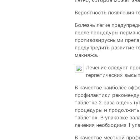
пятно, которое может зн
Вероятность появления ге
Болезнь легче предупреди
после процедуры пермане
противовирусными препа
предупредить развитие г
макияжа.
Лечение следует пров
герпетических высып
В качестве наиболее эфф
профилактики рекомендуе
таблетке 2 раза в день (
процедуры и продолжить в
таблеток. В упаковке ва
лечения необходима 1 уп
В качестве местной проф